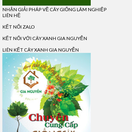
NHẬN GIẢI PHÁP VỀ CÂY GIỐNG LÂM NGHIỆP
LIÊN HỆ
KẾT NỐI ZALO
KẾT NỐI VỚI CÂY XANH GIA NGUYỄN
LIÊN KẾT CÂY XANH GIA NGUYỄN