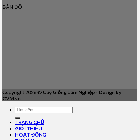
BẢN ĐỒ
Copyright 2026 ©
Cây Giống Lâm Nghiệp - Design by
CVM.vn
TRANG CHỦ
GIỚI THIỆU
HOẠT ĐỘNG