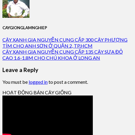
CAYGIONGLAMNGHIEP
CÂY XANH GIA NGUYỄN CUNG CẤP 300 CÂY PHƯỢNG
TÍM CHO ANH SƠN Ở QUẬN 2, TP.HCM
CÂY XANH GIA NGUYỄN CUNG CẤP 135 CÂY SƯA ĐỎ
CAO 1.6-1.8M CHO CHÚ KHOA Ở LONG AN
Leave a Reply
You must be
logged in
to post a comment.
HOẠT ĐỘNG BÁN CÂY GIỐNG