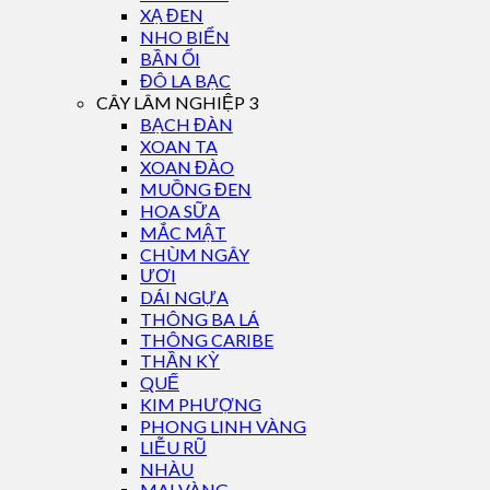
XẠ ĐEN
NHO BIỂN
BẦN ỔI
ĐÔ LA BẠC
CÂY LÂM NGHIỆP 3
BẠCH ĐÀN
XOAN TA
XOAN ĐÀO
MUỒNG ĐEN
HOA SỮA
MẮC MẬT
CHÙM NGÂY
ƯƠI
DÁI NGỰA
THÔNG BA LÁ
THÔNG CARIBE
THẦN KỲ
QUẾ
KIM PHƯỢNG
PHONG LINH VÀNG
LIỄU RŨ
NHÀU
MAI VÀNG