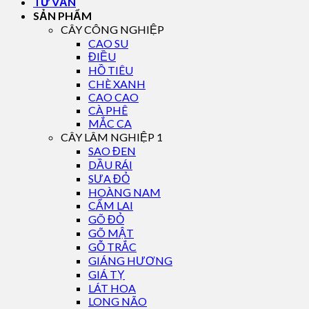
TƯ VẤN
SẢN PHẨM
CÂY CÔNG NGHIỆP
CAO SU
ĐIỀU
HỒ TIÊU
CHÈ XANH
CAO CAO
CÀ PHÊ
MẮC CA
CÂY LÂM NGHIỆP 1
SAO ĐEN
DẦU RÁI
SƯA ĐỎ
HOÀNG NAM
CẨM LAI
GÕ ĐỎ
GÕ MẬT
GỖ TRẮC
GIÁNG HƯƠNG
GIÁ TỴ
LÁT HOA
LONG NÃO