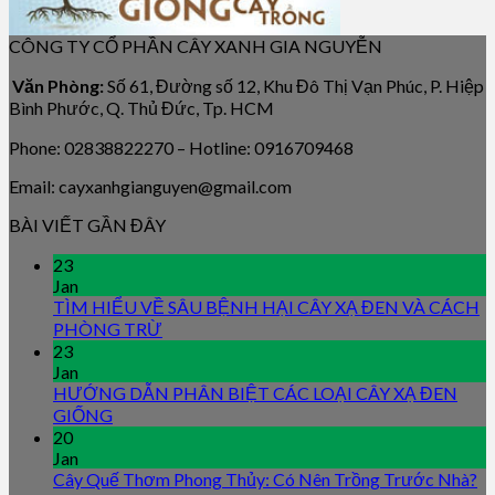
CÔNG TY CỔ PHẦN CÂY XANH GIA NGUYỄN
Văn Phòng:
Số 61, Đường số 12, Khu Đô Thị Vạn Phúc, P. Hiệp
Bình Phước, Q. Thủ Đức, Tp. HCM
Phone: 02838822270 – Hotline: 0916709468
Email: cayxanhgianguyen@gmail.com
BÀI VIẾT GẦN ĐÂY
23
Jan
TÌM HIỂU VỀ SÂU BỆNH HẠI CÂY XẠ ĐEN VÀ CÁCH
PHÒNG TRỪ
23
Jan
HƯỚNG DẪN PHÂN BIỆT CÁC LOẠI CÂY XẠ ĐEN
GIỐNG
20
Jan
Cây Quế Thơm Phong Thủy: Có Nên Trồng Trước Nhà?