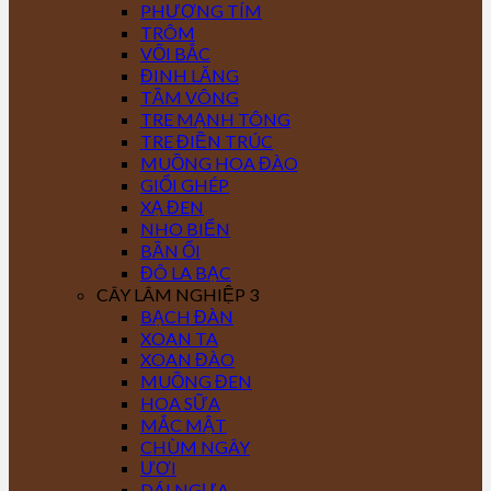
PHƯỢNG TÍM
TRÔM
VỐI BẮC
ĐINH LĂNG
TẦM VÔNG
TRE MẠNH TÔNG
TRE ĐIỀN TRÚC
MUỒNG HOA ĐÀO
GIỔI GHÉP
XẠ ĐEN
NHO BIỂN
BẦN ỔI
ĐÔ LA BẠC
CÂY LÂM NGHIỆP 3
BẠCH ĐÀN
XOAN TA
XOAN ĐÀO
MUỒNG ĐEN
HOA SỮA
MẮC MẬT
CHÙM NGÂY
ƯƠI
DÁI NGỰA