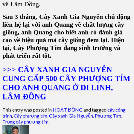
về Lâm Đồng.
Sau 3 tháng, Cây Xanh Gia Nguyễn chủ động
liên hệ lại với anh Quang về chất lượng cây
giống, anh Quang cho biết anh có đánh giá
cao về hiệu quả mà cây giống đem lại. Hiện
tại, Cây Phượng Tím đang sinh trưởng và
phát triển rất tốt.
>>> CÂY XANH GIA NGUYỄN
CUNG CẤP 500 CÂY PHƯỢNG TÍM
CHO ANH QUANG Ở DI LINH,
LÂM ĐỒNG
This entry was posted in
HOẠT ĐỘNG
and tagged
cây công
trình
,
Cây phượng tím
,
Cây xanh Gia Nguyễn
,
Phượng Tím
,
Trồng cây phượng tím
.