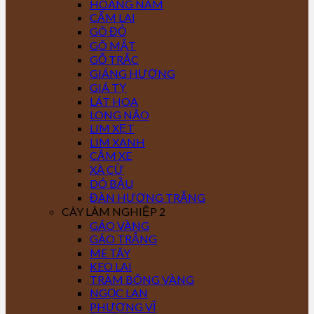
HOÀNG NAM
CẨM LAI
GÕ ĐỎ
GÕ MẬT
GỖ TRẮC
GIÁNG HƯƠNG
GIÁ TỴ
LÁT HOA
LONG NÃO
LIM XẸT
LIM XANH
CĂM XE
XÀ CỪ
DÓ BẦU
ĐÀN HƯƠNG TRẮNG
CÂY LÂM NGHIỆP 2
GÁO VÀNG
GÁO TRẮNG
ME TÂY
KEO LAI
TRÀM BÔNG VÀNG
NGỌC LAN
PHƯỢNG VĨ