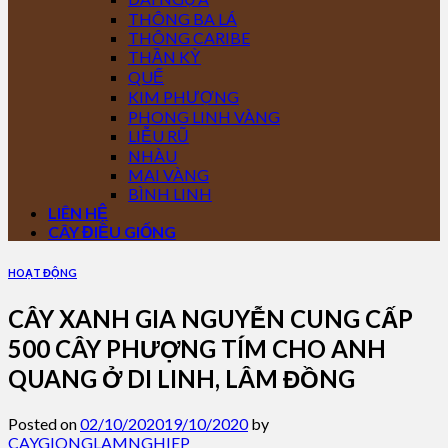
THÔNG BA LÁ
THÔNG CARIBE
THẦN KỲ
QUẾ
KIM PHƯỢNG
PHONG LINH VÀNG
LIỄU RŨ
NHÀU
MAI VÀNG
BÌNH LINH
LIÊN HỆ
CÂY ĐIỀU GIỐNG
HOẠT ĐỘNG
CÂY XANH GIA NGUYỄN CUNG CẤP
500 CÂY PHƯỢNG TÍM CHO ANH
QUANG Ở DI LINH, LÂM ĐỒNG
Posted on
02/10/2020
19/10/2020
by
CAYGIONGLAMNGHIEP