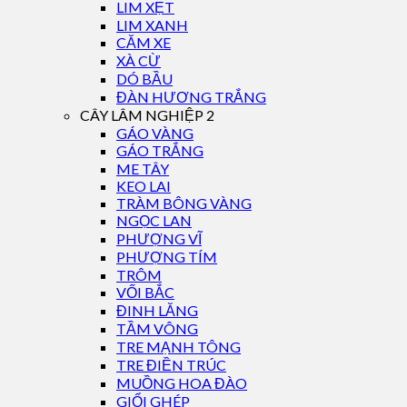
LIM XẸT
LIM XANH
CĂM XE
XÀ CỪ
DÓ BẦU
ĐÀN HƯƠNG TRẮNG
CÂY LÂM NGHIỆP 2
GÁO VÀNG
GÁO TRẮNG
ME TÂY
KEO LAI
TRÀM BÔNG VÀNG
NGỌC LAN
PHƯỢNG VĨ
PHƯỢNG TÍM
TRÔM
VỐI BẮC
ĐINH LĂNG
TẦM VÔNG
TRE MẠNH TÔNG
TRE ĐIỀN TRÚC
MUỒNG HOA ĐÀO
GIỔI GHÉP