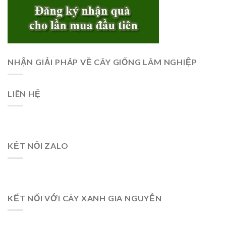
NHẬN GIẢI PHÁP VỀ CÂY GIỐNG LÂM NGHIỆP
LIÊN HỆ
KẾT NỐI ZALO
KẾT NỐI VỚI CÂY XANH GIA NGUYỄN