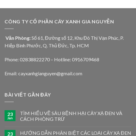
CÔNG TY CỔ PHẦN CÂY XANH GIA NGUYỄN
Văn Phòng:
Số 61, Đường số 12, Khu Đô Thị Vạn Phúc, P.
Hiệp Bình Phước, Q. Thủ Đức, Tp. HCM
Phone: 02838822270 – Hotline: 0916709468
Email: cayxanhgianguyen@gmail.com
BÀI VIẾT GẦN ĐÂY
TÌM HIỂU VỀ SÂU BỆNH HẠI CÂY XẠ ĐEN VÀ
23
Jan
CÁCH PHÒNG TRỪ
HƯỚNG DẪN PHÂN BIỆT CÁC LOẠI CÂY XẠ ĐEN
23