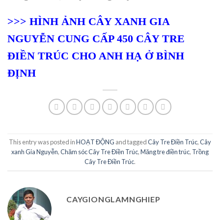
>>> HÌNH ẢNH CÂY XANH GIA
NGUYỄN CUNG CẤP 450 CÂY TRE
ĐIỀN TRÚC CHO ANH HẠ Ở BÌNH
ĐỊNH
This entry was posted in
HOẠT ĐỘNG
and tagged
Cây Tre Điền Trúc
,
Cây
xanh Gia Nguyễn
,
Chăm sóc Cây Tre Điền Trúc
,
Măng tre điền trúc
,
Trồng
Cây Tre Điền Trúc
.
CAYGIONGLAMNGHIEP