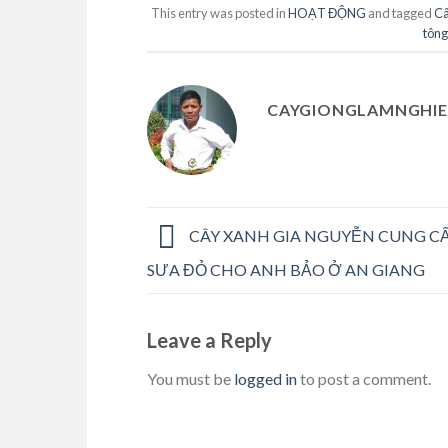
This entry was posted in
HOẠT ĐỘNG
and tagged
Câ
tôn
CAYGIONGLAMNGHIE
CÂY XANH GIA NGUYỄN CUNG CẤ
SƯA ĐỎ CHO ANH BẢO Ở AN GIANG
Leave a Reply
You must be
logged in
to post a comment.