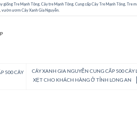
y giống Tre Mạnh Tông
,
Cây tre Mạnh Tông
,
Cung cấp Cây Tre Mạnh Tông
,
Tre m
g
,
vườn ươm Cây Xanh Gia Nguyễn
.
P
CÂY XANH GIA NGUYỄN CUNG CẤP 500 CÂY 
P 500 CÂY
XẸT CHO KHÁCH HÀNG Ở TỈNH LONG AN