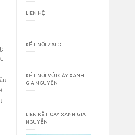
LIÊN HỆ
KẾT NỐI ZALO
ng
t.
KẾT NỐI VỚI CÂY XANH
hân
GIA NGUYỄN
à
t
LIÊN KẾT CÂY XANH GIA
NGUYỄN