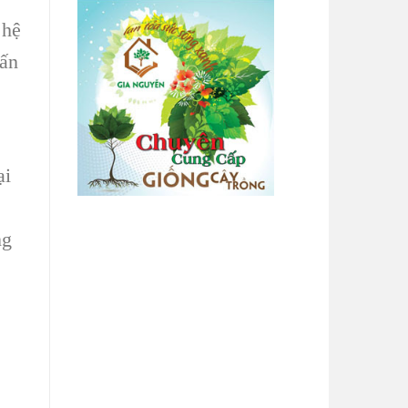
 hệ
vấn
ại
ng