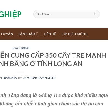
TƯ VẤN
SẢN PHẨM
LIÊN HỆ
CÂY ĐIỀU GIỐNG
HOẠT ĐỘNG
ỄN CUNG CẤP 350 CÂY TRE MẠNH
NH BẰNG Ở TỈNH LONG AN
ON
08/08/2022
BY
CAYGIONGLAMNGHIEP
ạnh Tông đang là Giống Tre được khá nhiều ngư
 không tốn nhiều thời gian chăm sóc thì nó còn