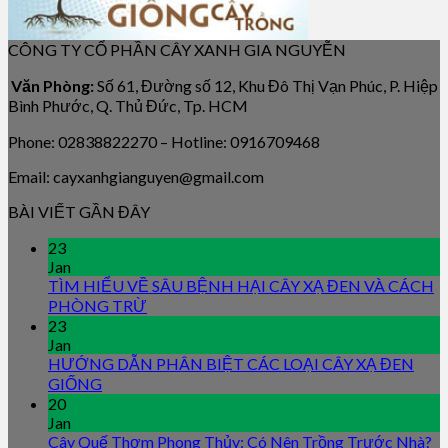
CÔNG TY CỔ PHẦN CÂY XANH GIA NGUYỄN
Văn Phòng:
Số 61, Đường số 12, Khu Đô Thị Vạn Phúc, P. Hiệp
Bình Phước, Q. Thủ Đức, Tp. HCM
Phone: 02838822270 – Hotline: 0916709468
Email: cayxanhgianguyen@gmail.com
BÀI VIẾT GẦN ĐÂY
23
Jan
TÌM HIỂU VỀ SÂU BỆNH HẠI CÂY XẠ ĐEN VÀ CÁCH
PHÒNG TRỪ
23
Jan
HƯỚNG DẪN PHÂN BIỆT CÁC LOẠI CÂY XẠ ĐEN
GIỐNG
20
Jan
Cây Quế Thơm Phong Thủy: Có Nên Trồng Trước Nhà?