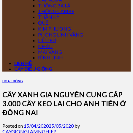
THÔNG BA LÁ
THÔNG CARIBE
THẦN KỲ
QUẾ
KIM PHƯỢNG
PHONG LINH VÀNG
LIỄU RŨ
NHÀU
MAI VÀNG
BÌNH LINH
LIÊN HỆ
CÂY ĐIỀU GIỐNG
HOẠT ĐỘNG
CÂY XANH GIA NGUYỄN CUNG CẤP
3.000 CÂY KEO LAI CHO ANH TIẾN Ở
ĐỒNG NAI
Posted on
15/04/2020
25/05/2020
by
CAYGIONGLAMNGHIEP