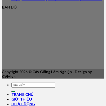
BẢN ĐỒ
Copyright 2026 ©
Cây Giống Lâm Nghiệp - Design by
CVM.vn
TRANG CHỦ
GIỚI THIỆU
HOẠT ĐỘNG