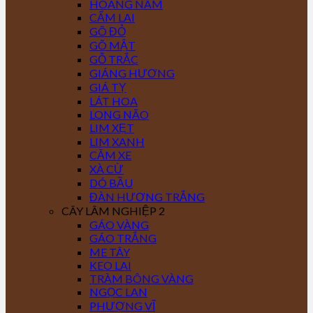
HOÀNG NAM
CẨM LAI
GÕ ĐỎ
GÕ MẬT
GỖ TRẮC
GIÁNG HƯƠNG
GIÁ TỴ
LÁT HOA
LONG NÃO
LIM XẸT
LIM XANH
CĂM XE
XÀ CỪ
DÓ BẦU
ĐÀN HƯƠNG TRẮNG
CÂY LÂM NGHIỆP 2
GÁO VÀNG
GÁO TRẮNG
ME TÂY
KEO LAI
TRÀM BÔNG VÀNG
NGỌC LAN
PHƯỢNG VĨ