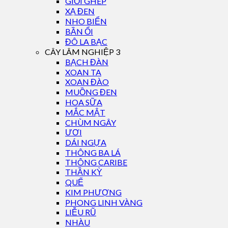
GIỔI GHÉP
XẠ ĐEN
NHO BIỂN
BẦN ỔI
ĐÔ LA BẠC
CÂY LÂM NGHIỆP 3
BẠCH ĐÀN
XOAN TA
XOAN ĐÀO
MUỒNG ĐEN
HOA SỮA
MẮC MẬT
CHÙM NGÂY
ƯƠI
DÁI NGỰA
THÔNG BA LÁ
THÔNG CARIBE
THẦN KỲ
QUẾ
KIM PHƯỢNG
PHONG LINH VÀNG
LIỄU RŨ
NHÀU