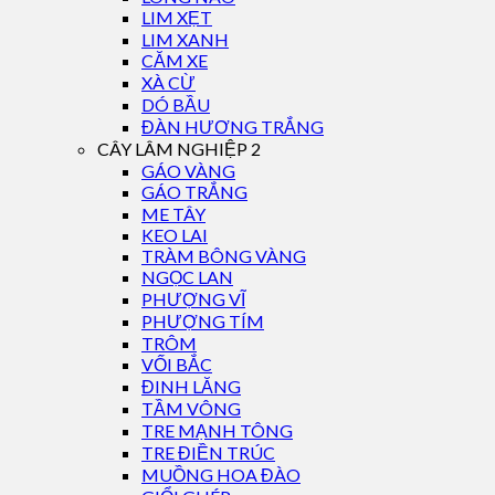
LIM XẸT
LIM XANH
CĂM XE
XÀ CỪ
DÓ BẦU
ĐÀN HƯƠNG TRẮNG
CÂY LÂM NGHIỆP 2
GÁO VÀNG
GÁO TRẮNG
ME TÂY
KEO LAI
TRÀM BÔNG VÀNG
NGỌC LAN
PHƯỢNG VĨ
PHƯỢNG TÍM
TRÔM
VỐI BẮC
ĐINH LĂNG
TẦM VÔNG
TRE MẠNH TÔNG
TRE ĐIỀN TRÚC
MUỒNG HOA ĐÀO