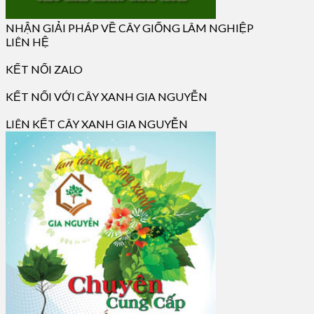
NHẬN GIẢI PHÁP VỀ CÂY GIỐNG LÂM NGHIỆP
LIÊN HỆ
KẾT NỐI ZALO
KẾT NỐI VỚI CÂY XANH GIA NGUYỄN
LIÊN KẾT CÂY XANH GIA NGUYỄN