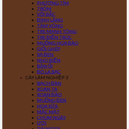
PHƯỢNG TÍM
TRÔM
VỐI BẮC
ĐINH LĂNG
TẦM VÔNG
TRE MẠNH TÔNG
TRE ĐIỀN TRÚC
MUỒNG HOA ĐÀO
GIỔI GHÉP
XẠ ĐEN
NHO BIỂN
BẦN ỔI
ĐÔ LA BẠC
CÂY LÂM NGHIỆP 3
BẠCH ĐÀN
XOAN TA
XOAN ĐÀO
MUỒNG ĐEN
HOA SỮA
MẮC MẬT
CHÙM NGÂY
ƯƠI
DÁI NGỰA