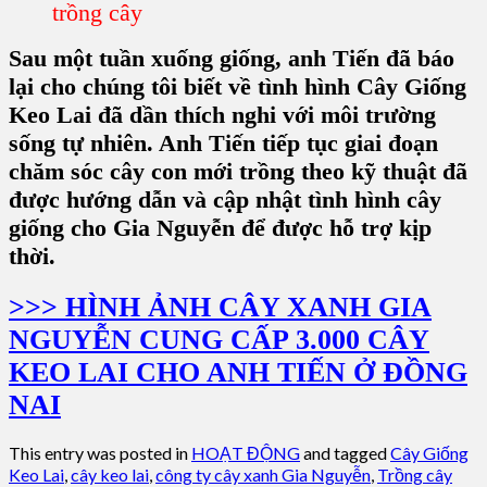
trồng cây
Sau một tuần xuống giống, anh Tiến đã báo
lại cho chúng tôi biết về tình hình Cây Giống
Keo Lai đã dần thích nghi với môi trường
sống tự nhiên. Anh Tiến tiếp tục giai đoạn
chăm sóc cây con mới trồng theo kỹ thuật đã
được hướng dẫn và cập nhật tình hình cây
giống cho Gia Nguyễn để được hỗ trợ kịp
thời.
>>> HÌNH ẢNH CÂY XANH GIA
NGUYỄN CUNG CẤP 3.000 CÂY
KEO LAI CHO ANH TIẾN Ở ĐỒNG
NAI
This entry was posted in
HOẠT ĐỘNG
and tagged
Cây Giống
Keo Lai
,
cây keo lai
,
công ty cây xanh Gia Nguyễn
,
Trồng cây