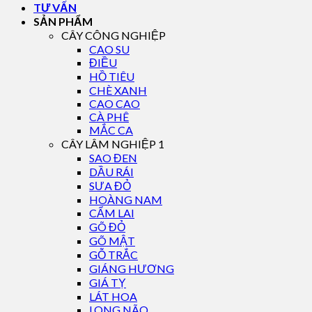
TƯ VẤN
SẢN PHẨM
CÂY CÔNG NGHIỆP
CAO SU
ĐIỀU
HỒ TIÊU
CHÈ XANH
CAO CAO
CÀ PHÊ
MẮC CA
CÂY LÂM NGHIỆP 1
SAO ĐEN
DẦU RÁI
SƯA ĐỎ
HOÀNG NAM
CẨM LAI
GÕ ĐỎ
GÕ MẬT
GỖ TRẮC
GIÁNG HƯƠNG
GIÁ TỴ
LÁT HOA
LONG NÃO