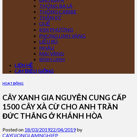
THÔNG BA LÁ
THÔNG CARIBE
THẦN KỲ
QUẾ
KIM PHƯỢNG
PHONG LINH VÀNG
LIỄU RŨ
NHÀU
MAI VÀNG
BÌNH LINH
LIÊN HỆ
CÂY ĐIỀU GIỐNG
HOẠT ĐỘNG
CÂY XANH GIA NGUYỄN CUNG CẤP
1500 CÂY XÀ CỪ CHO ANH TRẦN
ĐỨC THẮNG Ở KHÁNH HÒA
Posted on
18/03/2019
22/04/2019
by
CAYGIONGLAMNGHIEP