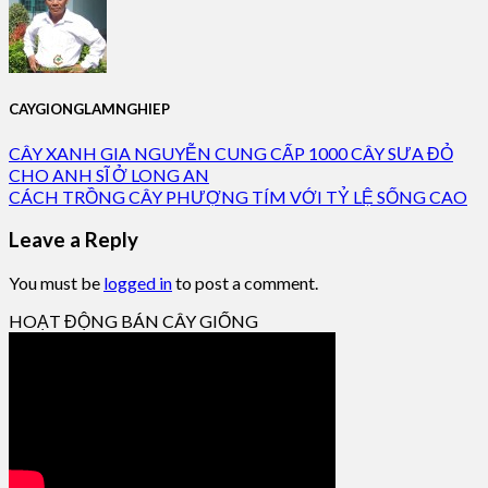
CAYGIONGLAMNGHIEP
CÂY XANH GIA NGUYỄN CUNG CẤP 1000 CÂY SƯA ĐỎ
CHO ANH SĨ Ở LONG AN
CÁCH TRỒNG CÂY PHƯỢNG TÍM VỚI TỶ LỆ SỐNG CAO
Leave a Reply
You must be
logged in
to post a comment.
HOẠT ĐỘNG BÁN CÂY GIỐNG