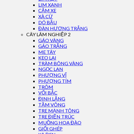
LIM XANH
CĂM XE
XÀ CỪ
DÓ BẦU
ĐÀN HƯƠNG TRẮNG
CÂY LÂM NGHIỆP 2
GÁO VÀNG
GÁO TRẮNG
ME TÂY
KEO LAI
TRÀM BÔNG VÀNG
NGỌC LAN
PHƯỢNG VĨ
PHƯỢNG TÍM
TRÔM
VỐI BẮC
ĐINH LĂNG
TẦM VÔNG
TRE MẠNH TÔNG
TRE ĐIỀN TRÚC
MUỒNG HOA ĐÀO
GIỔI GHÉP