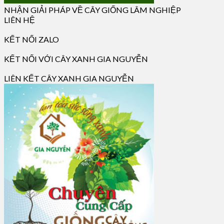
NHẬN GIẢI PHÁP VỀ CÂY GIỐNG LÂM NGHIỆP
LIÊN HỆ
KẾT NỐI ZALO
KẾT NỐI VỚI CÂY XANH GIA NGUYỄN
LIÊN KẾT CÂY XANH GIA NGUYỄN