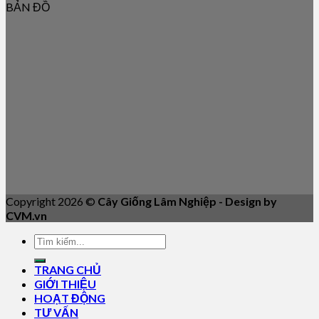
BẢN ĐỒ
Copyright 2026 ©
Cây Giống Lâm Nghiệp - Design by
CVM.vn
TRANG CHỦ
GIỚI THIỆU
HOẠT ĐỘNG
TƯ VẤN