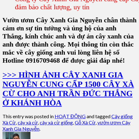
đảm bảo chất lượng, uy tín
Vườn ươm Cây Xanh Gia Nguyễn chân thành
cảm ơn sự tin tưởng và ủng hộ của anh
Thắng, kính chúc anh và dự án cây xanh của
anh được thành công. Mọi thông tin còn thắc
mắc về cây giống anh vui lòng liên hệ số
Hotline 0916709468 để được giải đáp nhé!
>>> HÌNH ẢNH CÂY XANH GIA
NGUYỄN CUNG CẤP 1500 CÂY XÀ
CỪ CHO ANH TRẦN ĐỨC THẮNG
Ở KHÁNH HÒA
This entry was posted in
HOẠT ĐỘNG
and tagged
Cây giống
Xà Cừ
,
cây xà cừ
,
cây xà cừ giống
,
Gỗ Xà Cừ
,
vườn ươm Cây
Xanh Gia Nguyễn
.