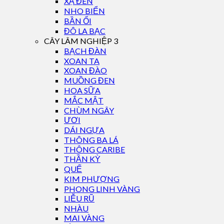
XẠ ĐEN
NHO BIỂN
BẦN ỔI
ĐÔ LA BẠC
CÂY LÂM NGHIỆP 3
BẠCH ĐÀN
XOAN TA
XOAN ĐÀO
MUỒNG ĐEN
HOA SỮA
MẮC MẬT
CHÙM NGÂY
ƯƠI
DÁI NGỰA
THÔNG BA LÁ
THÔNG CARIBE
THẦN KỲ
QUẾ
KIM PHƯỢNG
PHONG LINH VÀNG
LIỄU RŨ
NHÀU
MAI VÀNG