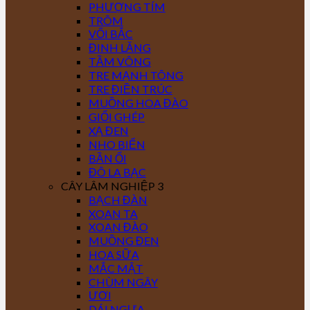
PHƯỢNG TÍM
TRÔM
VỐI BẮC
ĐINH LĂNG
TẦM VÔNG
TRE MẠNH TÔNG
TRE ĐIỀN TRÚC
MUỒNG HOA ĐÀO
GIỔI GHÉP
XẠ ĐEN
NHO BIỂN
BẦN ỔI
ĐÔ LA BẠC
CÂY LÂM NGHIỆP 3
BẠCH ĐÀN
XOAN TA
XOAN ĐÀO
MUỒNG ĐEN
HOA SỮA
MẮC MẬT
CHÙM NGÂY
ƯƠI
DÁI NGỰA