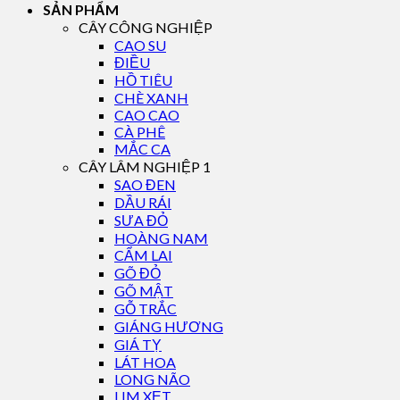
SẢN PHẨM
CÂY CÔNG NGHIỆP
CAO SU
ĐIỀU
HỒ TIÊU
CHÈ XANH
CAO CAO
CÀ PHÊ
MẮC CA
CÂY LÂM NGHIỆP 1
SAO ĐEN
DẦU RÁI
SƯA ĐỎ
HOÀNG NAM
CẨM LAI
GÕ ĐỎ
GÕ MẬT
GỖ TRẮC
GIÁNG HƯƠNG
GIÁ TỴ
LÁT HOA
LONG NÃO
LIM XẸT