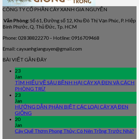
CÔNG TY CỔ PHẦN CÂY XANH GIA NGUYỄN
Văn Phòng:
Số 61, Đường số 12, Khu Đô Thị Vạn Phúc, P. Hiệp
Bình Phước, Q. Thủ Đức, Tp. HCM
Phone: 02838822270 – Hotline: 0916709468
Email: cayxanhgianguyen@gmail.com
BÀI VIẾT GẦN ĐÂY
23
Jan
TÌM HIỂU VỀ SÂU BỆNH HẠI CÂY XẠ ĐEN VÀ CÁCH
PHÒNG TRỪ
23
Jan
HƯỚNG DẪN PHÂN BIỆT CÁC LOẠI CÂY XẠ ĐEN
GIỐNG
20
Jan
Cây Quế Thơm Phong Thủy: Có Nên Trồng Trước Nhà?