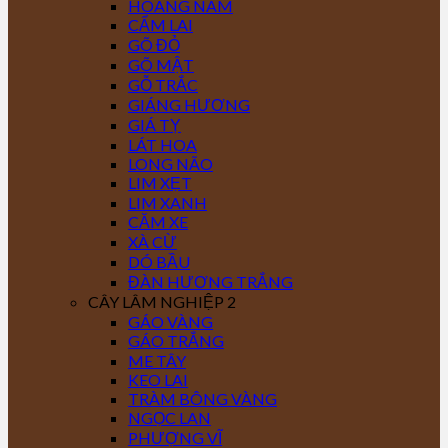
HOÀNG NAM
CẨM LAI
GÕ ĐỎ
GÕ MẬT
GỖ TRẮC
GIÁNG HƯƠNG
GIÁ TỴ
LÁT HOA
LONG NÃO
LIM XẸT
LIM XANH
CĂM XE
XÀ CỪ
DÓ BẦU
ĐÀN HƯƠNG TRẮNG
CÂY LÂM NGHIỆP 2
GÁO VÀNG
GÁO TRẮNG
ME TÂY
KEO LAI
TRÀM BÔNG VÀNG
NGỌC LAN
PHƯỢNG VĨ