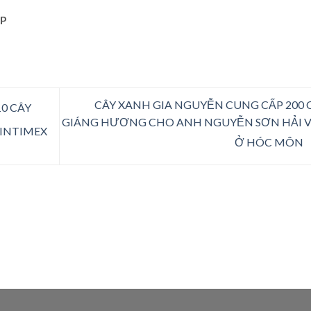
P
CÂY XANH GIA NGUYỄN CUNG CẤP 200 
0 CÂY
GIÁNG HƯƠNG CHO ANH NGUYỄN SƠN HẢI 
INTIMEX
Ở HÓC MÔN