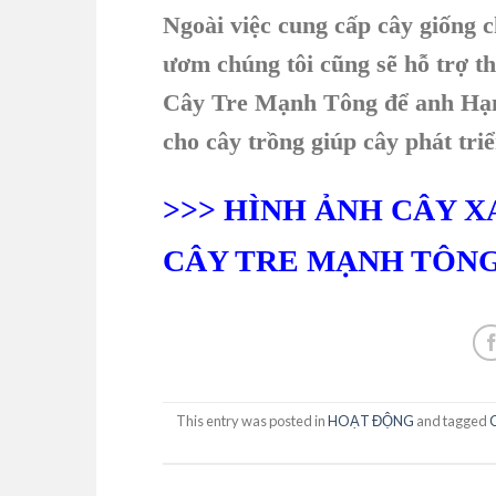
Ngoài việc cung cấp cây giống 
ươm chúng tôi cũng sẽ hỗ trợ t
Cây Tre Mạnh Tông để anh Hạnh
cho cây trồng giúp cây phát tri
>>> HÌNH ẢNH CÂY X
CÂY TRE MẠNH TÔN
This entry was posted in
HOẠT ĐỘNG
and tagged
C