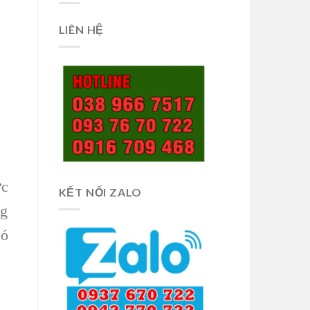
LIÊN HỆ
ợc
KẾT NỐI ZALO
ng
có