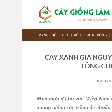
Skip
to
content
TRANG CHỦ
GIỚI THIỆU
HOẠT ĐỘNG
CÂY XANH GIA NGUY
TÔNG CH
POSTED 
Mùa mưa ở khu vực Miền Nam đã 
xuống giống cây trồng để chuẩn 