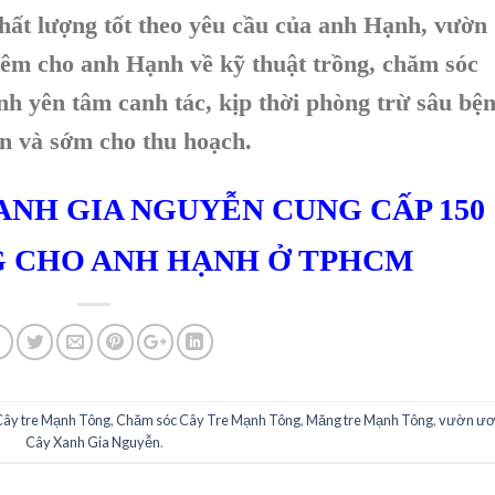
chất lượng tốt theo yêu cầu của anh Hạnh, vườn
hêm cho anh Hạnh về kỹ thuật trồng, chăm sóc
 yên tâm canh tác, kịp thời phòng trừ sâu bệ
ển và sớm cho thu hoạch.
ANH GIA NGUYỄN CUNG CẤP 150
G CHO ANH HẠNH Ở TPHCM
ây tre Mạnh Tông
,
Chăm sóc Cây Tre Mạnh Tông
,
Măng tre Mạnh Tông
,
vườn ư
Cây Xanh Gia Nguyễn
.