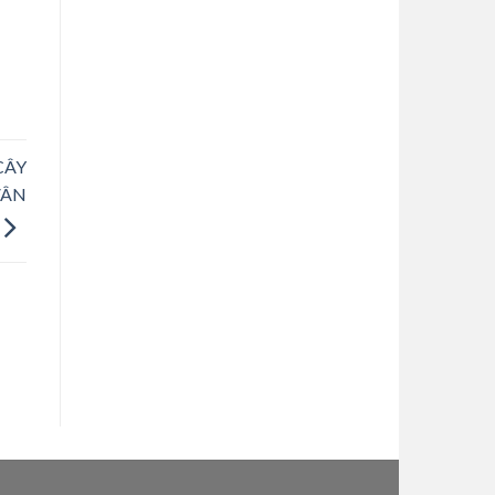
CÂY
VÂN