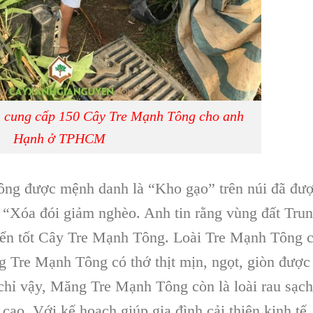
 cung cấp 150 Cây Tre Mạnh Tông cho anh
Hạnh ở TPHCM
ông được mệnh danh là “Kho gạo” trên núi đã đư
 “Xóa đói giảm nghèo. Anh tin rằng vùng đất Tru
riển tốt Cây Tre Mạnh Tông. Loài Tre Mạnh Tông 
ng Tre Mạnh Tông có thớ thịt mịn, ngọt, giòn được
chỉ vậy, Măng Tre Mạnh Tông còn là loài rau sạch
 cao. Với kế hoạch giúp gia đình cải thiện kinh tế,