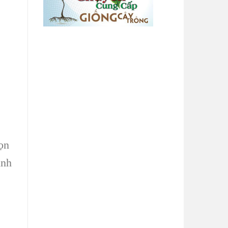
ọn
ình