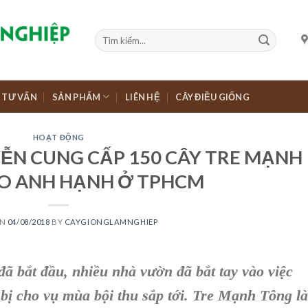
TƯ VẤN
SẢN PHẨM
LIÊN HỆ
CÂY ĐIỀU GIỐNG
HOẠT ĐỘNG
ỄN CUNG CẤP 150 CÂY TRE MẠNH
O ANH HẠNH Ở TPHCM
ON
04/08/2018
BY
CAYGIONGLAMNGHIEP
bắt đầu, nhiều nhà vườn đã bắt tay vào việc
bị cho vụ mùa bội thu sắp tới. Tre Mạnh Tông là