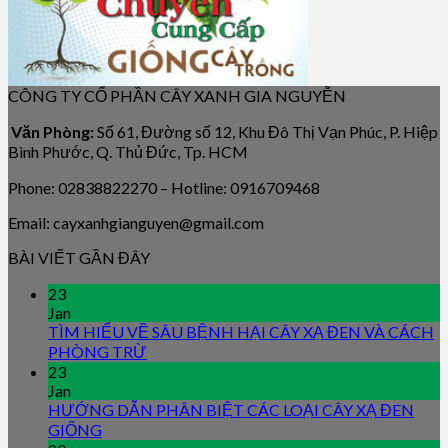
CÔNG TY CỔ PHẦN CÂY XANH GIA NGUYỄN
Văn Phòng:
Số 61, Đường số 12, Khu Đô Thị Vạn Phúc, P. Hiệp
Bình Phước, Q. Thủ Đức, Tp. HCM
Phone: 02838822270 – Hotline: 0916709468
Email: cayxanhgianguyen@gmail.com
BÀI VIẾT GẦN ĐÂY
23
Jan
TÌM HIỂU VỀ SÂU BỆNH HẠI CÂY XẠ ĐEN VÀ CÁCH
PHÒNG TRỪ
23
Jan
HƯỚNG DẪN PHÂN BIỆT CÁC LOẠI CÂY XẠ ĐEN
GIỐNG