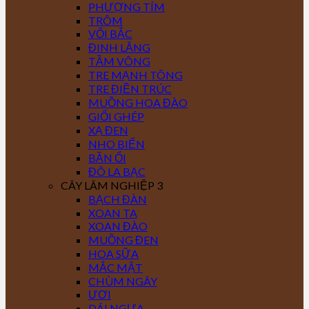
PHƯỢNG TÍM
TRÔM
VỐI BẮC
ĐINH LĂNG
TẦM VÔNG
TRE MẠNH TÔNG
TRE ĐIỀN TRÚC
MUỒNG HOA ĐÀO
GIỔI GHÉP
XẠ ĐEN
NHO BIỂN
BẦN ỔI
ĐÔ LA BẠC
CÂY LÂM NGHIỆP 3
BẠCH ĐÀN
XOAN TA
XOAN ĐÀO
MUỒNG ĐEN
HOA SỮA
MẮC MẬT
CHÙM NGÂY
ƯƠI
DÁI NGỰA