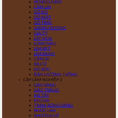
HOÀNG NAM
CẨM LAI
GÕ ĐỎ
GÕ MẬT
GỖ TRẮC
GIÁNG HƯƠNG
GIÁ TỴ
LÁT HOA
LONG NÃO
LIM XẸT
LIM XANH
CĂM XE
XÀ CỪ
DÓ BẦU
ĐÀN HƯƠNG TRẮNG
CÂY LÂM NGHIỆP 2
GÁO VÀNG
GÁO TRẮNG
ME TÂY
KEO LAI
TRÀM BÔNG VÀNG
NGỌC LAN
PHƯỢNG VĨ