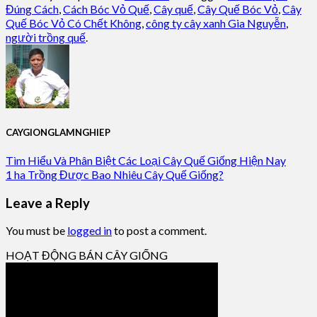
Đúng Cách
,
Cách Bóc Vỏ Quế
,
Cây quế
,
Cây Quế Bóc Vỏ
,
Cây
Quế Bóc Vỏ Có Chết Không
,
công ty cây xanh Gia Nguyễn
,
người trồng quế
.
CAYGIONGLAMNGHIEP
Tìm Hiểu Và Phân Biệt Các Loại Cây Quế Giống Hiện Nay
1 ha Trồng Được Bao Nhiêu Cây Quế Giống?
Leave a Reply
You must be
logged in
to post a comment.
HOẠT ĐỘNG BÁN CÂY GIỐNG