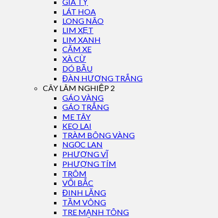
GIÁ TỴ
LÁT HOA
LONG NÃO
LIM XẸT
LIM XANH
CĂM XE
XÀ CỪ
DÓ BẦU
ĐÀN HƯƠNG TRẮNG
CÂY LÂM NGHIỆP 2
GÁO VÀNG
GÁO TRẮNG
ME TÂY
KEO LAI
TRÀM BÔNG VÀNG
NGỌC LAN
PHƯỢNG VĨ
PHƯỢNG TÍM
TRÔM
VỐI BẮC
ĐINH LĂNG
TẦM VÔNG
TRE MẠNH TÔNG