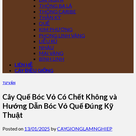
THÔNG BA LÁ
THÔNG CARIBE
THẦN KỲ
QUẾ
KIM PHƯỢNG
PHONG LINH VÀNG
LIỄU RŨ
NHÀU
MAI VÀNG
BÌNH LINH
LIÊN HỆ
CÂY ĐIỀU GIỐNG
TƯ VẤN
Cây Quế Bóc Vỏ Có Chết Không và
Hướng Dẫn Bóc Vỏ Quế Đúng Kỹ
Thuật
Posted on
13/01/2025
by
CAYGIONGLAMNGHIEP