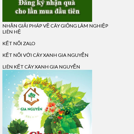
NHẬN GIẢI PHÁP VỀ CÂY GIỐNG LÂM NGHIỆP
LIÊN HỆ
KẾT NỐI ZALO
KẾT NỐI VỚI CÂY XANH GIA NGUYỄN
LIÊN KẾT CÂY XANH GIA NGUYỄN