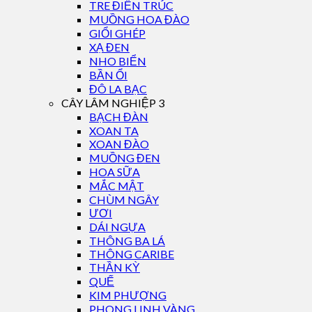
TRE ĐIỀN TRÚC
MUỒNG HOA ĐÀO
GIỔI GHÉP
XẠ ĐEN
NHO BIỂN
BẦN ỔI
ĐÔ LA BẠC
CÂY LÂM NGHIỆP 3
BẠCH ĐÀN
XOAN TA
XOAN ĐÀO
MUỒNG ĐEN
HOA SỮA
MẮC MẬT
CHÙM NGÂY
ƯƠI
DÁI NGỰA
THÔNG BA LÁ
THÔNG CARIBE
THẦN KỲ
QUẾ
KIM PHƯỢNG
PHONG LINH VÀNG