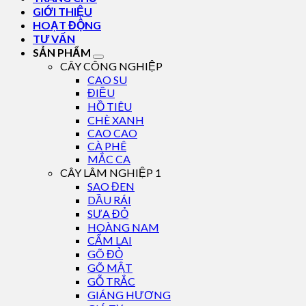
GIỚI THIỆU
HOẠT ĐỘNG
TƯ VẤN
SẢN PHẨM
CÂY CÔNG NGHIỆP
CAO SU
ĐIỀU
HỒ TIÊU
CHÈ XANH
CAO CAO
CÀ PHÊ
MẮC CA
CÂY LÂM NGHIỆP 1
SAO ĐEN
DẦU RÁI
SƯA ĐỎ
HOÀNG NAM
CẨM LAI
GÕ ĐỎ
GÕ MẬT
GỖ TRẮC
GIÁNG HƯƠNG