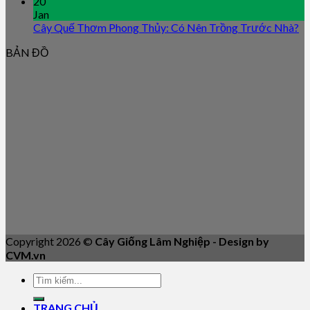
20
Jan
Cây Quế Thơm Phong Thủy: Có Nên Trồng Trước Nhà?
BẢN ĐỒ
Copyright 2026 ©
Cây Giống Lâm Nghiệp - Design by
CVM.vn
TRANG CHỦ