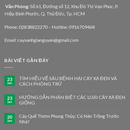
Văn Phòng:
Số 61, Đường số 12, Khu Đô Thị Vạn Phúc, P.
Hiệp Bình Phước, Q. Thủ Đức, Tp. HCM
Phone: 02838822270 – Hotline: 0916709468
Email: cayxanhgianguyen@gmail.com
BÀI VIẾT GẦN ĐÂY
TÌM HIỂU VỀ SÂU BỆNH HẠI CÂY XẠ ĐEN VÀ
23
Jan
CÁCH PHÒNG TRỪ
HƯỚNG DẪN PHÂN BIỆT CÁC LOẠI CÂY XẠ ĐEN
23
Jan
GIỐNG
Cây Quế Thơm Phong Thủy: Có Nên Trồng Trước
20
Jan
Nhà?