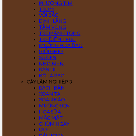
PHƯỢNG TÍM
TRÔM
VỐI BẮC
ĐINH LĂNG
TẦM VÔNG
TRE MẠNH TÔNG
TRE ĐIỀN TRÚC
MUỒNG HOA ĐÀO
GIỔI GHÉP
XẠ ĐEN
NHO BIỂN
BẦN ỔI
ĐÔ LA BẠC
CÂY LÂM NGHIỆP 3
BẠCH ĐÀN
XOAN TA
XOAN ĐÀO
MUỒNG ĐEN
HOA SỮA
MẮC MẬT
CHÙM NGÂY
ƯƠI
DÁI NGỰA