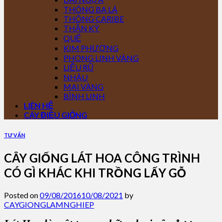
THÔNG BA LÁ
THÔNG CARIBE
THẦN KỲ
QUẾ
KIM PHƯỢNG
PHONG LINH VÀNG
LIỄU RŨ
NHÀU
MAI VÀNG
BÌNH LINH
LIÊN HỆ
CÂY ĐIỀU GIỐNG
TƯ VẤN
CÂY GIỐNG LÁT HOA CÔNG TRÌNH
CÓ GÌ KHÁC KHI TRỒNG LẤY GỖ
Posted on
09/08/2016
10/08/2021
by
CAYGIONGLAMNGHIEP