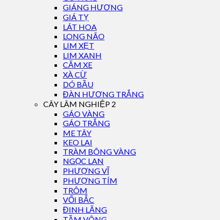
GIÁNG HƯƠNG
GIÁ TỴ
LÁT HOA
LONG NÃO
LIM XẸT
LIM XANH
CĂM XE
XÀ CỪ
DÓ BẦU
ĐÀN HƯƠNG TRẮNG
CÂY LÂM NGHIỆP 2
GÁO VÀNG
GÁO TRẮNG
ME TÂY
KEO LAI
TRÀM BÔNG VÀNG
NGỌC LAN
PHƯỢNG VĨ
PHƯỢNG TÍM
TRÔM
VỐI BẮC
ĐINH LĂNG
TẦM VÔNG