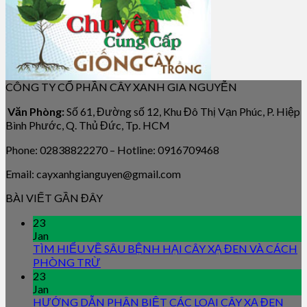
CÔNG TY CỔ PHẦN CÂY XANH GIA NGUYỄN
Văn Phòng:
Số 61, Đường số 12, Khu Đô Thị Vạn Phúc, P. Hiệp
Bình Phước, Q. Thủ Đức, Tp. HCM
Phone: 02838822270 – Hotline: 0916709468
Email: cayxanhgianguyen@gmail.com
BÀI VIẾT GẦN ĐÂY
23
Jan
TÌM HIỂU VỀ SÂU BỆNH HẠI CÂY XẠ ĐEN VÀ CÁCH
PHÒNG TRỪ
23
Jan
HƯỚNG DẪN PHÂN BIỆT CÁC LOẠI CÂY XẠ ĐEN