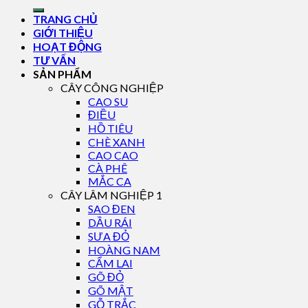
TRANG CHỦ
GIỚI THIỆU
HOẠT ĐỘNG
TƯ VẤN
SẢN PHẨM
CÂY CÔNG NGHIỆP
CAO SU
ĐIỀU
HỒ TIÊU
CHÈ XANH
CAO CAO
CÀ PHÊ
MẮC CA
CÂY LÂM NGHIỆP 1
SAO ĐEN
DẦU RÁI
SƯA ĐỎ
HOÀNG NAM
CẨM LAI
GÕ ĐỎ
GÕ MẬT
GỖ TRẮC