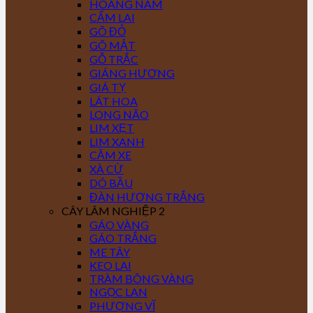
HOÀNG NAM
CẨM LAI
GÕ ĐỎ
GÕ MẬT
GỖ TRẮC
GIÁNG HƯƠNG
GIÁ TỴ
LÁT HOA
LONG NÃO
LIM XẸT
LIM XANH
CĂM XE
XÀ CỪ
DÓ BẦU
ĐÀN HƯƠNG TRẮNG
CÂY LÂM NGHIỆP 2
GÁO VÀNG
GÁO TRẮNG
ME TÂY
KEO LAI
TRÀM BÔNG VÀNG
NGỌC LAN
PHƯỢNG VĨ