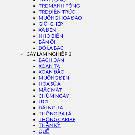
TRE MẠNH TÔNG
TRE ĐIỀN TRÚC
MUỒNG HOA ĐÀO
GIỔI GHÉP
XẠ ĐEN
NHO BIỂN
BẦN ỔI
ĐÔ LA BẠC
CÂY LÂM NGHIỆP 3
BẠCH ĐÀN
XOAN TA
XOAN ĐÀO
MUỒNG ĐEN
HOA SỮA
MẮC MẬT
CHÙM NGÂY
ƯƠI
DÁI NGỰA
THÔNG BA LÁ
THÔNG CARIBE
THẦN KỲ
QUẾ