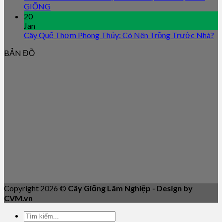
GIỐNG
20
Jan
Cây Quế Thơm Phong Thủy: Có Nên Trồng Trước Nhà?
BẢN ĐỒ
Copyright 2026 ©
Cây Giống Lâm Nghiệp - Design by
CVM.vn