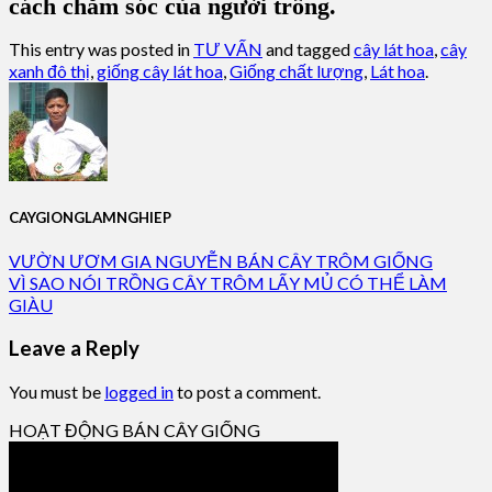
cách chăm sóc của người trồng.
This entry was posted in
TƯ VẤN
and tagged
cây lát hoa
,
cây
xanh đô thị
,
giống cây lát hoa
,
Giống chất lượng
,
Lát hoa
.
CAYGIONGLAMNGHIEP
VƯỜN ƯƠM GIA NGUYỄN BÁN CÂY TRÔM GIỐNG
VÌ SAO NÓI TRỒNG CÂY TRÔM LẤY MỦ CÓ THỂ LÀM
GIÀU
Leave a Reply
You must be
logged in
to post a comment.
HOẠT ĐỘNG BÁN CÂY GIỐNG