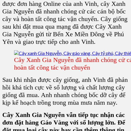
được
đơn hàng Online
của anh Vinh,
cây Xanh
Gia Nguyễn
đã nhanh chóng cử các
cán bộ bốc
cây
và hoàn tất công tác vận chuyển.
Cây giống
sau khi đặt mua qua mạng đã được
Cây Xanh
Gia Nguyễn
gửi từ
Bến Xe Miền Đông
về
Phú
Yên
và giao trực tiếp cho anh Vinh.
Cây Xanh Gia Nguyễn đã nhanh chóng cử cá
hoàn tất công tác vận chuyển
Sau khi nhận được
cây giống
, anh Vinh đã phản
hồi khá tích cực về số lượng và chất lượng
cây
giống
đã mua. Anh nhanh chóng bốc dỡ cây để
kịp
kế hoạch trồng trong mùa mưa
năm nay.
Cây Xanh Gia Nguyễn vẫn tiếp tục nhận các
đơn đặt hàng Gáo Vàng với số lượng lớn. Để
đặt mua loại cây này hay cần thêm thông tin