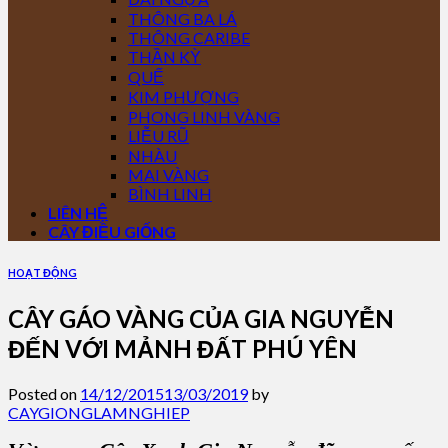
THÔNG BA LÁ
THÔNG CARIBE
THẦN KỲ
QUẾ
KIM PHƯỢNG
PHONG LINH VÀNG
LIỄU RŨ
NHÀU
MAI VÀNG
BÌNH LINH
LIÊN HỆ
CÂY ĐIỀU GIỐNG
HOẠT ĐỘNG
CÂY GÁO VÀNG CỦA GIA NGUYỄN
ĐẾN VỚI MẢNH ĐẤT PHÚ YÊN
Posted on
14/12/2015
13/03/2019
by
CAYGIONGLAMNGHIEP