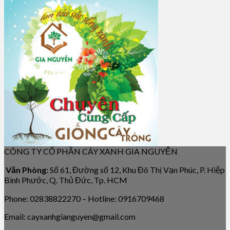
CÔNG TY CỔ PHẦN CÂY XANH GIA NGUYỄN
Văn Phòng:
Số 61, Đường số 12, Khu Đô Thị Vạn Phúc, P. Hiệp
Bình Phước, Q. Thủ Đức, Tp. HCM
Phone: 02838822270 – Hotline: 0916709468
Email: cayxanhgianguyen@gmail.com