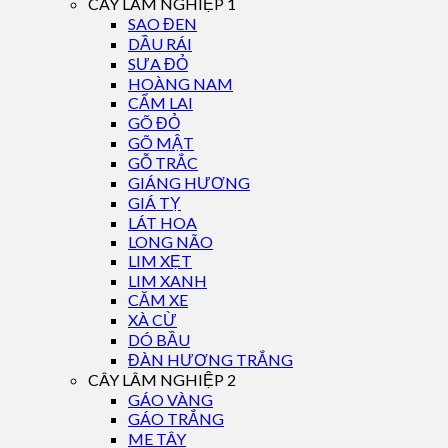
CÂY LÂM NGHIỆP 1
SAO ĐEN
DẦU RÁI
SƯA ĐỎ
HOÀNG NAM
CẨM LAI
GÕ ĐỎ
GÕ MẬT
GỖ TRẮC
GIÁNG HƯƠNG
GIÁ TỴ
LÁT HOA
LONG NÃO
LIM XẸT
LIM XANH
CĂM XE
XÀ CỪ
DÓ BẦU
ĐÀN HƯƠNG TRẮNG
CÂY LÂM NGHIỆP 2
GÁO VÀNG
GÁO TRẮNG
ME TÂY