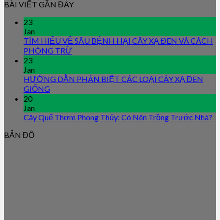
BÀI VIẾT GẦN ĐÂY
23
Jan
TÌM HIỂU VỀ SÂU BỆNH HẠI CÂY XẠ ĐEN VÀ CÁCH
PHÒNG TRỪ
23
Jan
HƯỚNG DẪN PHÂN BIỆT CÁC LOẠI CÂY XẠ ĐEN
GIỐNG
20
Jan
Cây Quế Thơm Phong Thủy: Có Nên Trồng Trước Nhà?
BẢN ĐỒ