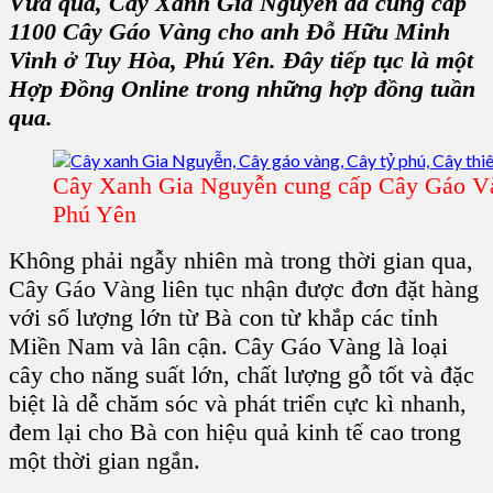
Vừa qua,
Cây Xanh Gia Nguyễn
đã cung cấp
1100
Cây Gáo Vàng
cho anh Đỗ Hữu Minh
Vinh ở
Tuy Hòa, Phú Yên
. Đây tiếp tục là một
Hợp Đồng Online
trong những hợp đồng tuần
qua.
Cây Xanh Gia Nguyễn cung cấp Cây Gáo Và
Phú Yên
Không phải ngẫy nhiên mà trong thời gian qua,
Cây Gáo Vàng
liên tục nhận được đơn đặt hàng
với số lượng lớn từ Bà con từ khắp các
tỉnh
Miền Nam
và lân cận.
Cây Gáo Vàng
là
loại
cây
cho năng suất lớn,
chất lượng gỗ tốt
và đặc
biệt là dễ chăm sóc và phát triển cực kì nhanh,
đem lại cho Bà con
hiệu quả kinh tế cao
trong
một thời gian ngắn.