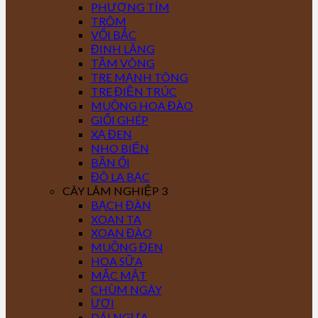
PHƯỢNG TÍM
TRÔM
VỐI BẮC
ĐINH LĂNG
TẦM VÔNG
TRE MẠNH TÔNG
TRE ĐIỀN TRÚC
MUỒNG HOA ĐÀO
GIỔI GHÉP
XẠ ĐEN
NHO BIỂN
BẦN ỔI
ĐÔ LA BẠC
CÂY LÂM NGHIỆP 3
BẠCH ĐÀN
XOAN TA
XOAN ĐÀO
MUỒNG ĐEN
HOA SỮA
MẮC MẬT
CHÙM NGÂY
ƯƠI
DÁI NGỰA