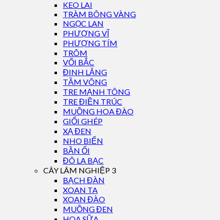
KEO LAI
TRÀM BÔNG VÀNG
NGỌC LAN
PHƯỢNG VĨ
PHƯỢNG TÍM
TRÔM
VỐI BẮC
ĐINH LĂNG
TẦM VÔNG
TRE MẠNH TÔNG
TRE ĐIỀN TRÚC
MUỒNG HOA ĐÀO
GIỔI GHÉP
XẠ ĐEN
NHO BIỂN
BẦN ỔI
ĐÔ LA BẠC
CÂY LÂM NGHIỆP 3
BẠCH ĐÀN
XOAN TA
XOAN ĐÀO
MUỒNG ĐEN
HOA SỮA