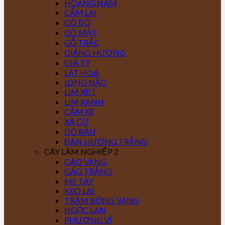
HOÀNG NAM
CẨM LAI
GÕ ĐỎ
GÕ MẬT
GỖ TRẮC
GIÁNG HƯƠNG
GIÁ TỴ
LÁT HOA
LONG NÃO
LIM XẸT
LIM XANH
CĂM XE
XÀ CỪ
DÓ BẦU
ĐÀN HƯƠNG TRẮNG
CÂY LÂM NGHIỆP 2
GÁO VÀNG
GÁO TRẮNG
ME TÂY
KEO LAI
TRÀM BÔNG VÀNG
NGỌC LAN
PHƯỢNG VĨ