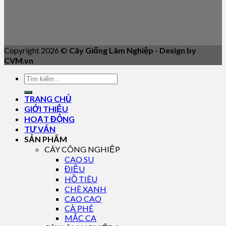
Copyright 2026 ©
Cây Giống Lâm Nghiệp - Design by
CVM.vn
TRANG CHỦ
GIỚI THIỆU
HOẠT ĐỘNG
TƯ VẤN
SẢN PHẨM
CÂY CÔNG NGHIỆP
CAO SU
ĐIỀU
HỒ TIÊU
CHÈ XANH
CAO CAO
CÀ PHÊ
MẮC CA