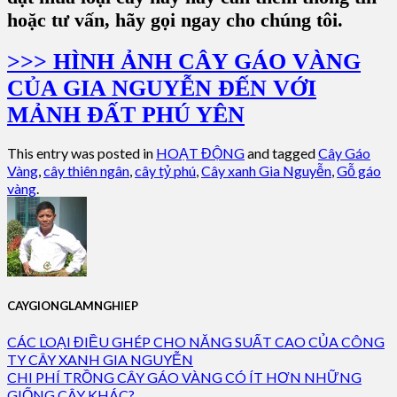
hoặc tư vấn, hãy gọi ngay cho chúng tôi.
>>> HÌNH ẢNH CÂY GÁO VÀNG
CỦA GIA NGUYỄN ĐẾN VỚI
MẢNH ĐẤT PHÚ YÊN
This entry was posted in
HOẠT ĐỘNG
and tagged
Cây Gáo
Vàng
,
cây thiên ngân
,
cây tỷ phú
,
Cây xanh Gia Nguyễn
,
Gỗ gáo
vàng
.
CAYGIONGLAMNGHIEP
CÁC LOẠI ĐIỀU GHÉP CHO NĂNG SUẤT CAO CỦA CÔNG
TY CÂY XANH GIA NGUYỄN
CHI PHÍ TRỒNG CÂY GÁO VÀNG CÓ ÍT HƠN NHỮNG
GIỐNG CÂY KHÁC?