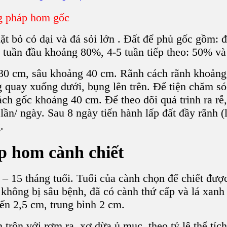
g pháp hom gốc
ặt bỏ cỏ dại và đá sỏi lớn . Đất để phủ gốc gồm: 
3 tuần đầu khoảng 80%, 4-5 tuần tiếp theo: 50% và
30 cm, sâu khoảng 40 cm. Rãnh cách rãnh khoảng
quay xuống dưới, bụng lên trên. Để tiện chăm sóc,
h gốc khoảng 40 cm. Để theo dõi quá trình ra rễ, 
ần/ ngày. Sau 8 ngày tiến hành lấp đất đầy rãnh 
.
 hom cành chiết
 15 tháng tuổi. Tuổi của cành chọn để chiết được
 không bị sâu bệnh, đã có cành thứ cấp và lá xanh
ến 2,5 cm, trung bình 2 cm.
trộn với rơm rạ, xơ dừa ủ mục, theo tỷ lệ thể tíc