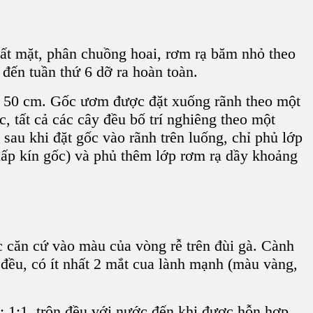
đất mặt, phân chuồng hoai, rơm rạ băm nhỏ theo
 đến tuần thứ 6 dỡ ra hoàn toàn.
 50 cm. Gốc ươm được đặt xuống rãnh theo một
 tất cả các cây đều bố trí nghiêng theo một
sau khi đặt gốc vào rãnh trên luống, chỉ phủ lớp
(lấp kín gốc) và phủ thêm lớp rơm rạ dầy khoảng
 căn cứ vào màu của vòng rễ trên đùi gà. Cành
 đều, có ít nhất 2 mắt cua lành mạnh (màu vàng,
h: 1:1, trộn đều với nước đến khi được hỗn hợp