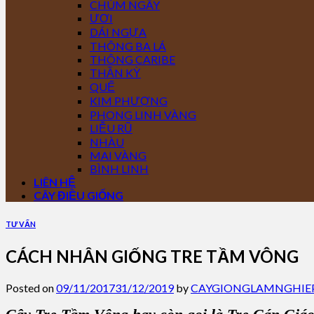
CHÙM NGÂY
ƯƠI
DÁI NGỰA
THÔNG BA LÁ
THÔNG CARIBE
THẦN KỲ
QUẾ
KIM PHƯỢNG
PHONG LINH VÀNG
LIỄU RŨ
NHÀU
MAI VÀNG
BÌNH LINH
LIÊN HỆ
CÂY ĐIỀU GIỐNG
TƯ VẤN
CÁCH NHÂN GIỐNG TRE TẦM VÔNG
Posted on
09/11/2017
31/12/2019
by
CAYGIONGLAMNGHIE