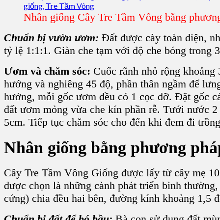
Nhân giống Cây Tre Tầm Vông bằng phươn
Chuẩn bị vườn ươm:
Đất được cày toàn diện, nh
tỷ lệ 1:1:1. Giàn che tạm với độ che bóng trong 
Ươm và chăm sóc:
Cuốc rãnh nhỏ rộng khoảng 
hướng và nghiêng 45 độ, phần thân ngầm để lưng 
hướng, mỗi gốc ươm đều có 1 cọc đỡ. Đặt gốc các
đất ươm mỏng vừa che kín phần rễ. Tưới nước 2 l
5cm. Tiếp tục chăm sóc cho đến khi đem đi trồng
Nhân giống bằng
phương pháp
Cây Tre Tầm Vông Giống được lấy từ cây mẹ 10 –
được chọn là những cành phát triển bình thường,
cứng) chia đều hai bên, đường kính khoảng 1,5 đ
Chuẩn bị đất để bó bầu:
Bà con sử dụng đất mùn 