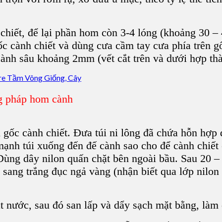
hiết, để lại phần hom còn 3-4 lóng (khoảng 30 – 
c cành chiết và dùng cưa cầm tay cưa phía trên g
cành sâu khoảng 2mm (vết cắt trên và dưới hợp th
g pháp hom cành
gốc cành chiết. Đưa túi ni lông đã chứa hỗn hợp đ
mạnh túi xuống đến đế cành sao cho để cành chiết 
Dùng dây nilon quấn chặt bên ngoài bầu. Sau 20 – 
g sang trắng đục ngả vàng (nhận biết qua lớp nilon
t nước, sau đó san lấp và dẩy sạch mặt bằng, làm