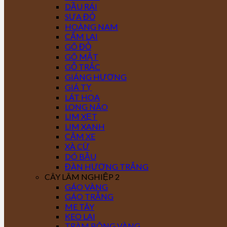
DẦU RÁI
SƯA ĐỎ
HOÀNG NAM
CẨM LAI
GÕ ĐỎ
GÕ MẬT
GỖ TRẮC
GIÁNG HƯƠNG
GIÁ TỴ
LÁT HOA
LONG NÃO
LIM XẸT
LIM XANH
CĂM XE
XÀ CỪ
DÓ BẦU
ĐÀN HƯƠNG TRẮNG
CÂY LÂM NGHIỆP 2
GÁO VÀNG
GÁO TRẮNG
ME TÂY
KEO LAI
TRÀM BÔNG VÀNG