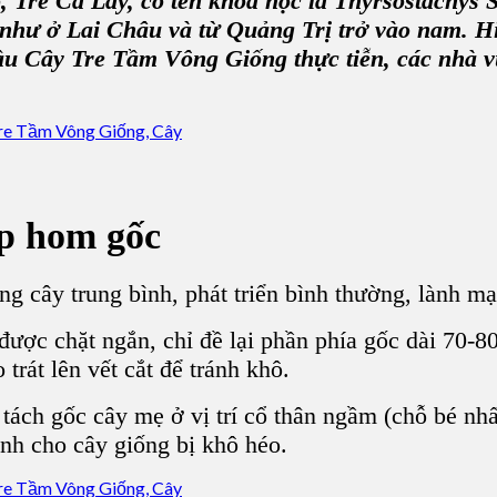
o
,
Tre Cà Lay
, có tên khoa học là Thyrsostachys
u như ở Lai Châu và từ Quảng Trị trở vào nam. 
ầu C
ây Tre Tầm Vông Giống
thực tiễn, các nhà 
p hom gốc
 cây trung bình, phát triển bình thường, lành mạ
ược chặt ngắn, chỉ đề lại phần phía gốc dài 70-80
rát lên vết cắt để tránh khô.
tách gốc cây mẹ ở vị trí cổ thân ngầm (chỗ bé nhấ
nh cho cây giống bị khô héo.