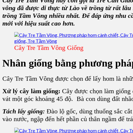
Cây Tre Tầm Vông
hay còn gọi là
Tre Cán Giá
vông
đã được di thực từ Lào về trồng từ rất lâ
trồng Tầm Vông
nhiều nhất. Để đáp ứng nhu c
mới với hiệu suất cao hơn.
Cây Tre Tầm Vông Giống
Nhân giống bằng phương phá
Cây Tre Tầm Vông được chọn để lấy hom là những
Xử lý cây làm giống:
Cây được chọn làm giống đ
vát một góc khoảng 45 độ. Bà con dùng đất nhão t
Tách lấy giống:
Đào lộ gốc, dùng thuổng sắc cắt 
vào nước, ngập đến hết phần củ thân ngầm để trá