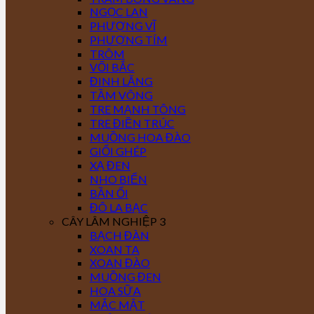
NGỌC LAN
PHƯỢNG VĨ
PHƯỢNG TÍM
TRÔM
VỐI BẮC
ĐINH LĂNG
TẦM VÔNG
TRE MẠNH TÔNG
TRE ĐIỀN TRÚC
MUỒNG HOA ĐÀO
GIỔI GHÉP
XẠ ĐEN
NHO BIỂN
BẦN ỔI
ĐÔ LA BẠC
CÂY LÂM NGHIỆP 3
BẠCH ĐÀN
XOAN TA
XOAN ĐÀO
MUỒNG ĐEN
HOA SỮA
MẮC MẬT