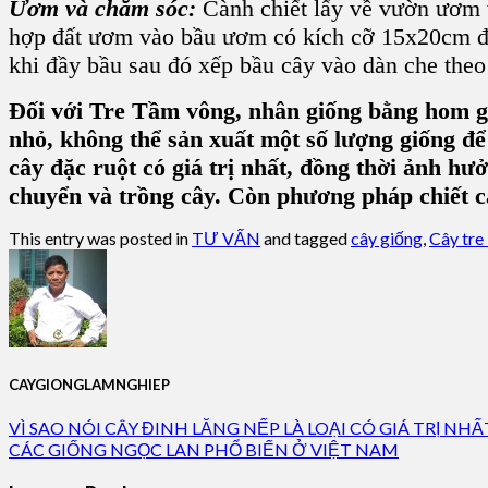
Ươm và chăm sóc:
Cành chiết lấy về vườn ươm và
hợp đất ươm vào bầu ươm có kích cỡ 15x20cm đặt
khi đầy bầu sau đó xếp bầu cây vào dàn che theo
Đối với Tre Tầm vông, nhân giống bằng hom gốc
nhỏ, không thể sản xuất một số lượng giống để
cây đặc ruột có giá trị nhất, đồng thời ảnh h
chuyển và trồng cây. Còn phương pháp chiết cà
This entry was posted in
TƯ VẤN
and tagged
cây giống
,
Cây tr
CAYGIONGLAMNGHIEP
VÌ SAO NÓI CÂY ĐINH LĂNG NẾP LÀ LOẠI CÓ GIÁ TRỊ NHẤ
CÁC GIỐNG NGỌC LAN PHỔ BIẾN Ở VIỆT NAM