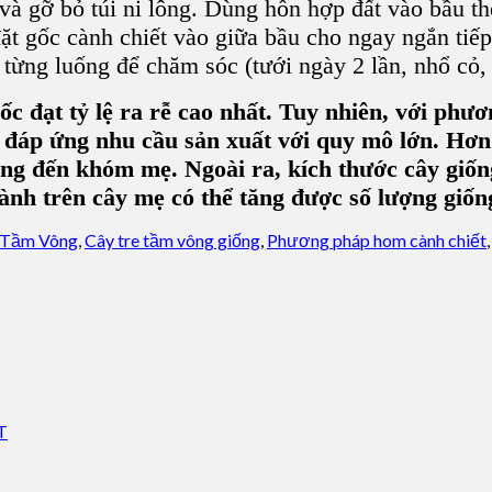
 gỡ bỏ túi ni lông. Dùng hỗn hợp đất vào bầu the
 gốc cành chiết vào giữa bầu cho ngay ngắn tiếp 
 từng luống để chăm sóc (tưới ngày 2 lần, nhổ cỏ,
 đạt tỷ lệ ra rễ cao nhất. Tuy nhiên, với phươ
 đáp ứng nhu cầu sản xuất với quy mô lớn. Hơn
ưởng đến khóm mẹ. Ngoài ra, kích thước cây giố
nh trên cây mẹ có thể tăng được số lượng giống
e Tầm Vông
,
Cây tre tầm vông giống
,
Phương pháp hom cành chiết
T