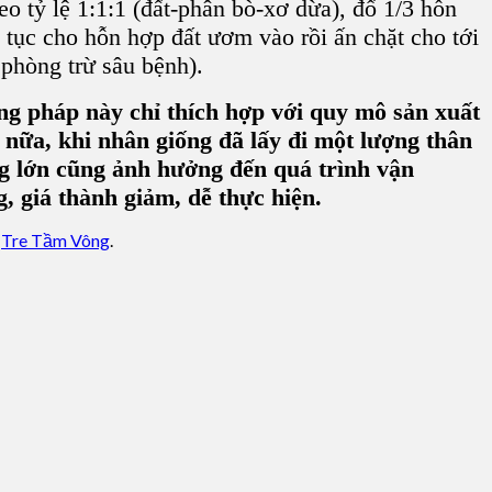
o tỷ lệ 1:1:1 (đất-phân bò-xơ dừa), đổ 1/3 hỗn
tục cho hỗn hợp đất ươm vào rồi ấn chặt cho tới
 phòng trừ sâu bệnh).
ng pháp này chỉ thích hợp với quy mô sản xuất
 nữa, khi nhân giống đã lấy đi một lượng thân
ng lớn cũng ảnh hưởng đến quá trình vận
, giá thành giảm, dễ thực hiện.
,
Tre Tầm Vông
.