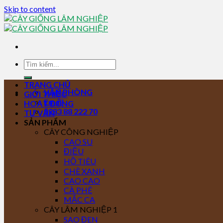
Skip to content
TRANG CHỦ
VĂN PHÒNG
GIỚI THIỆU
Email
HOẠT ĐỘNG
0283 88 222 70
TƯ VẤN
SẢN PHẨM
CÂY CÔNG NGHIỆP
CAO SU
ĐIỀU
HỒ TIÊU
CHÈ XANH
CAO CAO
CÀ PHÊ
MẮC CA
CÂY LÂM NGHIỆP 1
SAO ĐEN