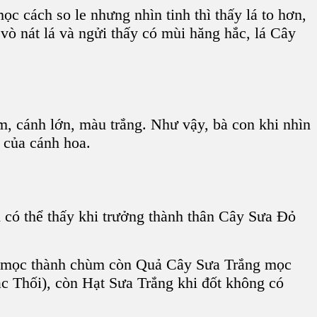
ọc cách so le nhưng nhìn tinh thì thấy lá to hơn,
vò nát lá và ngửi thấy có mùi hăng hắc, lá C
ây
 cánh lớn, màu trắng. Như vậy, bà con khi nhìn
 của cánh hoa.
 có thể thấy khi trưởng thành thân C
ây Sưa Đỏ
mọc thành chùm còn Q
uả Cây Sưa Trắng
mọc
ắc Thối), còn H
ạt Sưa Trắng
khi đốt không có