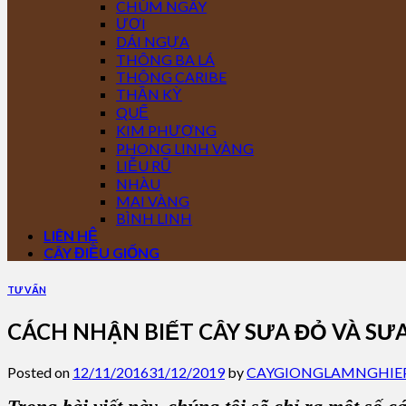
CHÙM NGÂY
ƯƠI
DÁI NGỰA
THÔNG BA LÁ
THÔNG CARIBE
THẦN KỲ
QUẾ
KIM PHƯỢNG
PHONG LINH VÀNG
LIỄU RŨ
NHÀU
MAI VÀNG
BÌNH LINH
LIÊN HỆ
CÂY ĐIỀU GIỐNG
TƯ VẤN
CÁCH NHẬN BIẾT CÂY SƯA ĐỎ VÀ SƯ
Posted on
12/11/2016
31/12/2019
by
CAYGIONGLAMNGHIE