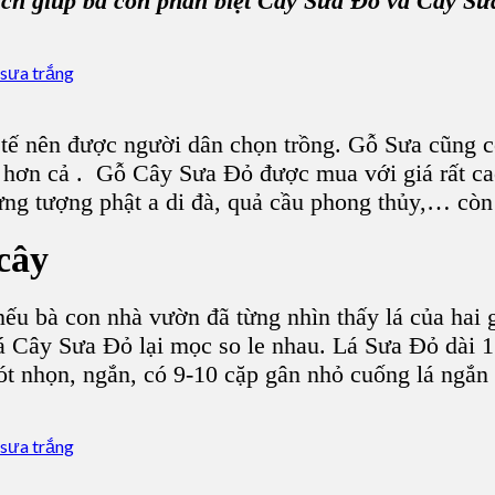
cách giúp bà con phân biệt C
ây Sưa Đỏ
và C
ây Sư
 tế nên được người dân chọn trồng.
Gỗ Sưa
cũng c
 hơn cả .
Gỗ Cây Sưa Đỏ
được mua với giá rất c
ưng tượng phật a di đà, quả cầu phong thủy,… cò
 cây
 nếu
bà con nhà vườn
đã từng nhìn thấy lá của hai
á Cây Sưa Đỏ
lại mọc so le nhau. Lá Sưa Đỏ dài 
hót nhọn, ngắn, có 9-10 cặp gân nhỏ cuống lá ngắn