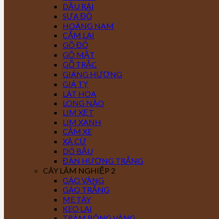
DẦU RÁI
SƯA ĐỎ
HOÀNG NAM
CẨM LAI
GÕ ĐỎ
GÕ MẬT
GỖ TRẮC
GIÁNG HƯƠNG
GIÁ TỴ
LÁT HOA
LONG NÃO
LIM XẸT
LIM XANH
CĂM XE
XÀ CỪ
DÓ BẦU
ĐÀN HƯƠNG TRẮNG
CÂY LÂM NGHIỆP 2
GÁO VÀNG
GÁO TRẮNG
ME TÂY
KEO LAI
TRÀM BÔNG VÀNG