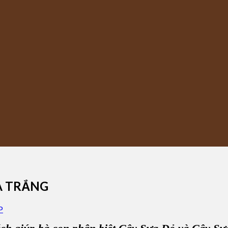
A TRẮNG
P