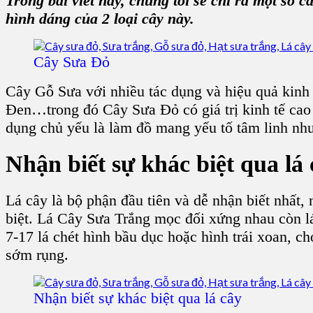
Trong bài viết này, chúng tôi sẽ chỉ ra một số 
hình dáng của 2 loại
cây
này.
Cây Sưa Đỏ
Cây Gỗ Sưa
với nhiều tác dụng và hiệu quả kinh
Đen
…trong đó C
ây Sưa Đỏ
có giá trị kinh tế cao
dụng chủ yếu là làm đồ mang yếu tố tâm linh nh
Nhận biết sự khác biệt qua
lá
Lá cây
là bộ phận đầu tiên và dễ nhận biết nhất,
biệt.
Lá Cây Sưa Trắng
mọc đối xứng nhau còn
l
7-17 lá chét
hình bầu dục
hoặc
hình trái xoan
, c
sớm rụng.
Nhận biết sự khác biệt qua lá cây