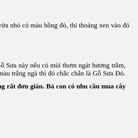
 vừa nhỏ có
màu hồng đỏ
, thi thoảng xen vào đó
Gỗ Sưa
này nếu có
mùi thơm ngát hương trầm
,
màu trắng ngà
thì đó chắc chắn là G
ỗ Sưa Đỏ
.
ng rất đơn giản. Bà con có nhu cầu mua cây