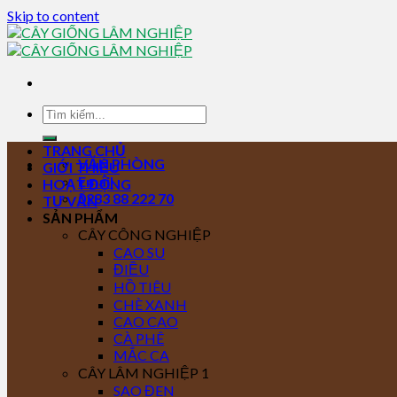
Skip to content
TRANG CHỦ
VĂN PHÒNG
GIỚI THIỆU
Email
HOẠT ĐỘNG
0283 88 222 70
TƯ VẤN
SẢN PHẨM
CÂY CÔNG NGHIỆP
CAO SU
ĐIỀU
HỒ TIÊU
CHÈ XANH
CAO CAO
CÀ PHÊ
MẮC CA
CÂY LÂM NGHIỆP 1
SAO ĐEN