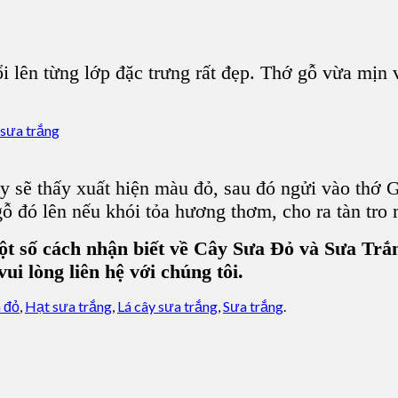
i lên từng lớp đặc trưng rất đẹp. Thớ gỗ vừa mịn
ày sẽ thấy xuất hiện màu đỏ, sau đó ngửi vào
thớ 
gỗ đó lên nếu khói tỏa hương thơm, cho ra tàn tro
ột số cách nhận biết về Cây Sưa Đỏ và Sưa Trắ
i lòng liên hệ với chúng tôi.
 đỏ
,
Hạt sưa trắng
,
Lá cây sưa trắng
,
Sưa trắng
.