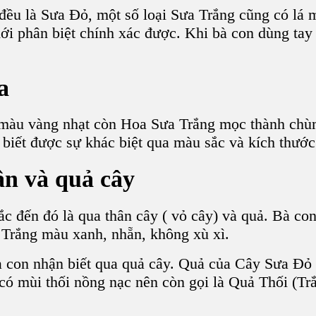
đều là S
ưa Đỏ
, một số loại S
ưa Trắng
cũng có lá m
ới phân biệt chính xác được. Khi bà con dùng tay 
a
màu vàng nhạt
còn Hoa Sưa Trắng mọc thành chùm,
 biết được sự khác biệt qua màu sắc và kích thước
ân và quả cây
c đến đó là qua thân cây ( vỏ cây) và quả. Bà con
 Trắng
màu xanh, nhẵn, không xù xì.
à con nhận biết qua
quả cây
. Quả của
Cây Sưa Đỏ
có mùi thối nồng nạc nên còn gọi là Quả Thối (Tr