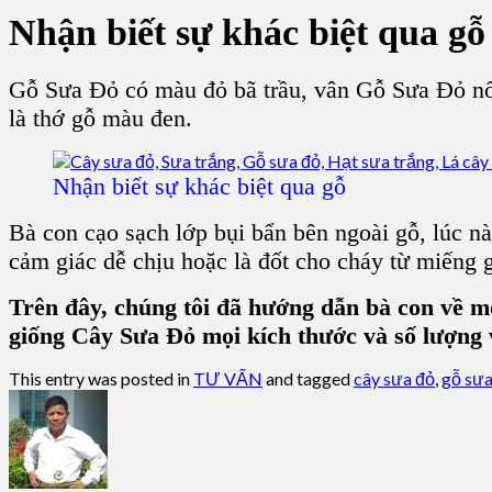
Nhận biết sự khác biệt qua gỗ
Gỗ Sưa Đỏ
có màu đỏ bã trầu, vân Gỗ Sưa Đỏ nổ
là
thớ gỗ màu đen
.
Nhận biết sự khác biệt qua gỗ
Bà con cạo sạch lớp bụi bẩn bên ngoài gỗ, lúc n
cảm giác dễ chịu hoặc là đốt cho cháy từ miếng 
Trên đây, chúng tôi đã hướng dẫn bà con về m
giống Cây Sưa Đỏ mọi kích thước và số lượng vu
This entry was posted in
TƯ VẤN
and tagged
cây sưa đỏ
,
gỗ sưa