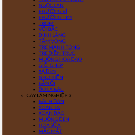
NGỌC LAN
PHƯỢNG VĨ
PHƯỢNG TÍM
TRÔM
VỐI BẮC
ĐINH LĂNG
TẦM VÔNG
TRE MẠNH TÔNG
TRE ĐIỀN TRÚC
MUỒNG HOA ĐÀO
GIỔI GHÉP
XẠ ĐEN
NHO BIỂN
BẦN ỔI
ĐÔ LA BẠC
CÂY LÂM NGHIỆP 3
BẠCH ĐÀN
XOAN TA
XOAN ĐÀO
MUỒNG ĐEN
HOA SỮA
MẮC MẬT