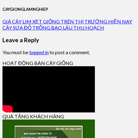
CAYGIONGLAMNGHIEP
GIÁ CÂY LIM XẸT GIỐNG TRÊN THỊ TRƯỜNG HIỆN NAY
CÂY SƯA ĐỎ TRỒNG BAO LÂU THU HOẠCH
Leave a Reply
You must be
logged in
to post a comment.
HOẠT ĐỘNG BÁN CÂY GIỐNG
QUÀ TẶNG KHÁCH HÀNG