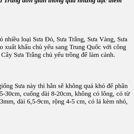
a Trắng
đơn giản thông qua những đặc điểm
ó nhiều loại
Sưa Đỏ, Sưa Trắng, Sưa Vàng, Sưa
ao xuất khẩu chủ yếu sang Trung Quốc với công
n C
ây Sưa Trắng
chủ yếu trồng để làm cảnh.
giống Sưa
này thì hẳn sẽ không quá khó để phân
15-30cm, cuống dài 8-20cm, không có lông, có từ
 3mm, dài 6,5-9cm, rộng 4-5 cm, có lá kèm nhỏ,