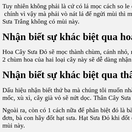
Tuy nhiên không phải là cứ có lá mọc cách so le 
chính vì vậy mà phải vò nát lá để ngửi mùi thì m
Sưa Trắng
không có mùi này.
Nhận biết sự khác biệt qua ho
Hoa Cây Sưa Đỏ
sẽ mọc thành chùm, cánh nhỏ,
2
chùm hoa
của hai loại
cây
này sẽ dễ dàng nhận
Nhận biết sự khác biệt qua th
Dấu hiệu nhận biết thứ ba mà chúng tôi muốn nhắ
mốc
, xù xì, cây già vỏ sẽ nứt dọc.
Thân Cây Sưa
Ngoài ra, còn có 1 cách nữa để phân biệt đó là b
đơn, bà con hãy đốt
hạt sưa
.
Hạt Sưa Đỏ
khi đốt 
mùi này.