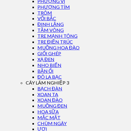
PHƯỢNG VĨ
PHƯỢNG TÍM
TRÔM
VỐI BẮC
ĐINH LĂNG
TẦM VÔNG
TRE MẠNH TÔNG
TRE ĐIỀN TRÚC
MUỒNG HOA ĐÀO
GIỔI GHÉP
XẠ ĐEN
NHO BIỂN
BẦN ỔI
ĐÔ LA BẠC
CÂY LÂM NGHIỆP 3
BẠCH ĐÀN
XOAN TA
XOAN ĐÀO
MUỒNG ĐEN
HOA SỮA
MẮC MẬT
CHÙM NGÂY
ƯƠI