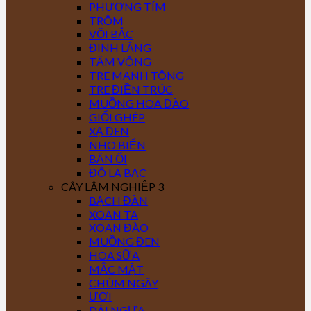
PHƯỢNG TÍM
TRÔM
VỐI BẮC
ĐINH LĂNG
TẦM VÔNG
TRE MẠNH TÔNG
TRE ĐIỀN TRÚC
MUỒNG HOA ĐÀO
GIỔI GHÉP
XẠ ĐEN
NHO BIỂN
BẦN ỔI
ĐÔ LA BẠC
CÂY LÂM NGHIỆP 3
BẠCH ĐÀN
XOAN TA
XOAN ĐÀO
MUỒNG ĐEN
HOA SỮA
MẮC MẬT
CHÙM NGÂY
ƯƠI
DÁI NGỰA