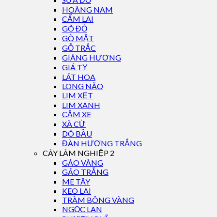
HOÀNG NAM
CẨM LAI
GÕ ĐỎ
GÕ MẬT
GỖ TRẮC
GIÁNG HƯƠNG
GIÁ TỴ
LÁT HOA
LONG NÃO
LIM XẸT
LIM XANH
CĂM XE
XÀ CỪ
DÓ BẦU
ĐÀN HƯƠNG TRẮNG
CÂY LÂM NGHIỆP 2
GÁO VÀNG
GÁO TRẮNG
ME TÂY
KEO LAI
TRÀM BÔNG VÀNG
NGỌC LAN