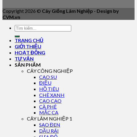
Copyright 2026 ©
Cây Giống Lâm Nghiệp - Design by
CVM.vn
TRANG CHỦ
GIỚI THIỆU
HOẠT ĐỘNG
TƯ VẤN
SẢN PHẨM
CÂY CÔNG NGHIỆP
CAO SU
ĐIỀU
HỒ TIÊU
CHÈ XANH
CAO CAO
CÀ PHÊ
MẮC CA
CÂY LÂM NGHIỆP 1
SAO ĐEN
DẦU RÁI
SƯA ĐỎ