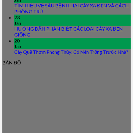
TÌM HIỂU VỀ SÂU BỆNH HẠI CÂY XẠ ĐEN VÀ CÁCH
PHÒNG TRỪ
23
Jan
HƯỚNG DẪN PHÂN BIỆT CÁC LOẠI CÂY XẠ ĐEN
GIỐNG
20
Jan
Cây Quế Thơm Phong Thủy: Có Nên Trồng Trước Nhà?
BẢN ĐỒ