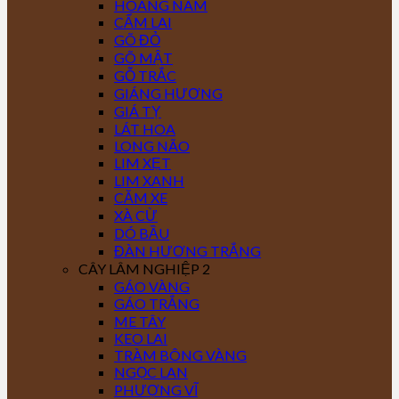
HOÀNG NAM
CẨM LAI
GÕ ĐỎ
GÕ MẬT
GỖ TRẮC
GIÁNG HƯƠNG
GIÁ TỴ
LÁT HOA
LONG NÃO
LIM XẸT
LIM XANH
CĂM XE
XÀ CỪ
DÓ BẦU
ĐÀN HƯƠNG TRẮNG
CÂY LÂM NGHIỆP 2
GÁO VÀNG
GÁO TRẮNG
ME TÂY
KEO LAI
TRÀM BÔNG VÀNG
NGỌC LAN
PHƯỢNG VĨ