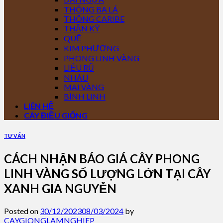
THÔNG BA LÁ
THÔNG CARIBE
THẦN KỲ
QUẾ
KIM PHƯỢNG
PHONG LINH VÀNG
LIỄU RŨ
NHÀU
MAI VÀNG
BÌNH LINH
LIÊN HỆ
CÂY ĐIỀU GIỐNG
TƯ VẤN
CÁCH NHẬN BÁO GIÁ CÂY PHONG
LINH VÀNG SỐ LƯỢNG LỚN TẠI CÂY
XANH GIA NGUYỄN
Posted on
30/12/2023
08/03/2024
by
CAYGIONGLAMNGHIEP