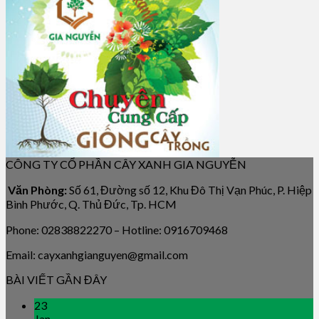
CÔNG TY CỔ PHẦN CÂY XANH GIA NGUYỄN
Văn Phòng:
Số 61, Đường số 12, Khu Đô Thị Vạn Phúc, P. Hiệp
Bình Phước, Q. Thủ Đức, Tp. HCM
Phone: 02838822270 – Hotline: 0916709468
Email: cayxanhgianguyen@gmail.com
BÀI VIẾT GẦN ĐÂY
23
Jan