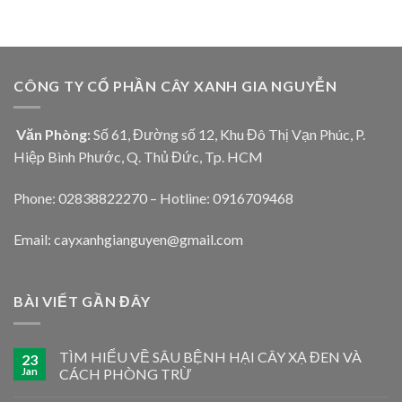
CÔNG TY CỔ PHẦN CÂY XANH GIA NGUYỄN
Văn Phòng:
Số 61, Đường số 12, Khu Đô Thị Vạn Phúc, P.
Hiệp Bình Phước, Q. Thủ Đức, Tp. HCM
Phone: 02838822270 – Hotline: 0916709468
Email: cayxanhgianguyen@gmail.com
BÀI VIẾT GẦN ĐÂY
TÌM HIỂU VỀ SÂU BỆNH HẠI CÂY XẠ ĐEN VÀ
23
Jan
CÁCH PHÒNG TRỪ