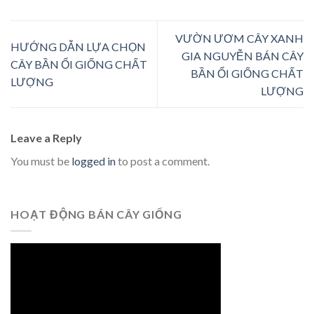
VƯỜN ƯƠM CÂY XANH
HƯỚNG DẪN LỰA CHỌN
GIA NGUYỄN BÁN CÂY
CÂY BẦN ỔI GIỐNG CHẤT
BẦN ỔI GIỐNG CHẤT
LƯỢNG
LƯỢNG
Leave a Reply
You must be
logged in
to post a comment.
HOẠT ĐỘNG BÁN CÂY GIỐNG