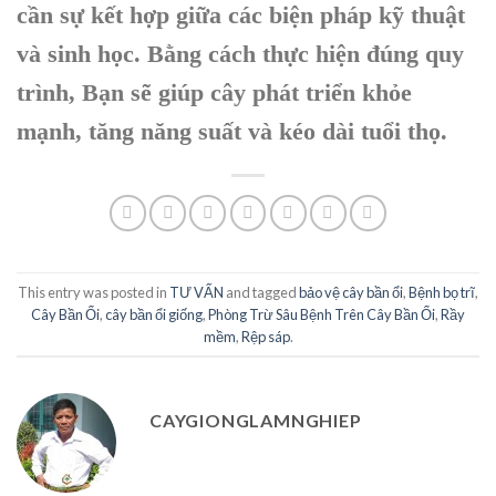
cần sự kết hợp giữa các biện pháp kỹ thuật
và sinh học. Bằng cách thực hiện đúng quy
trình, Bạn sẽ giúp cây phát triển khỏe
mạnh, tăng năng suất và kéo dài tuổi thọ.
This entry was posted in
TƯ VẤN
and tagged
bảo vệ cây bần ổi
,
Bệnh bọ trĩ
,
Cây Bần Ổi
,
cây bần ổi giống
,
Phòng Trừ Sâu Bệnh Trên Cây Bần Ổi
,
Rầy
mềm
,
Rệp sáp
.
CAYGIONGLAMNGHIEP