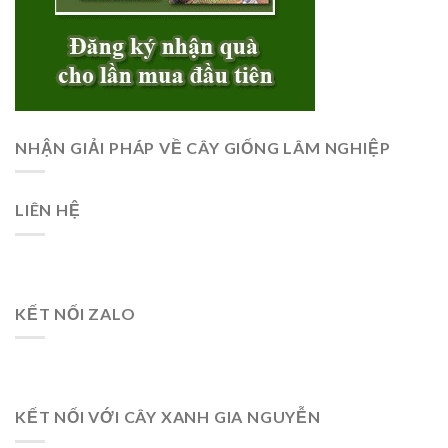
NHẬN GIẢI PHÁP VỀ CÂY GIỐNG LÂM NGHIỆP
LIÊN HỆ
KẾT NỐI ZALO
KẾT NỐI VỚI CÂY XANH GIA NGUYỄN