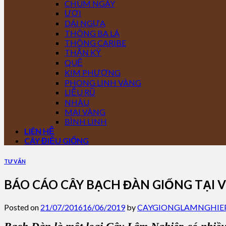
CHÙM NGÂY
ƯƠI
DÁI NGỰA
THÔNG BA LÁ
THÔNG CARIBE
THẦN KỲ
QUẾ
KIM PHƯỢNG
PHONG LINH VÀNG
LIỄU RŨ
NHÀU
MAI VÀNG
BÌNH LINH
LIÊN HỆ
CÂY ĐIỀU GIỐNG
TƯ VẤN
BÁO CÁO CÂY BẠCH ĐÀN GIỐNG TẠI
Posted on
21/07/2016
16/06/2019
by
CAYGIONGLAMNGHIE