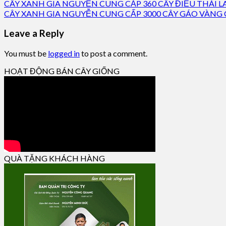
CÂY XANH GIA NGUYỄN CUNG CẤP 360 CÂY ĐIỀU THÁI 
CÂY XANH GIA NGUYỄN CUNG CẤP 3000 CÂY GÁO VÀN
Leave a Reply
You must be
logged in
to post a comment.
HOẠT ĐỘNG BÁN CÂY GIỐNG
QUÀ TẶNG KHÁCH HÀNG