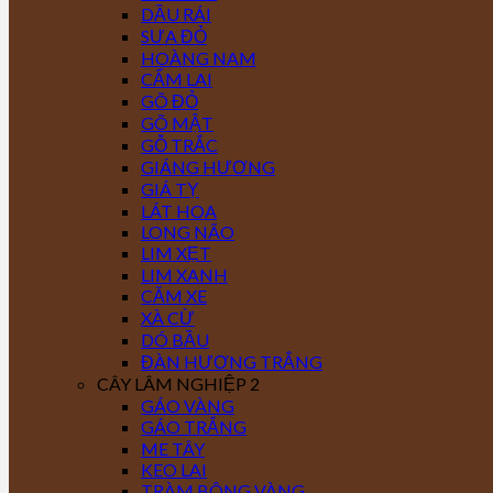
DẦU RÁI
SƯA ĐỎ
HOÀNG NAM
CẨM LAI
GÕ ĐỎ
GÕ MẬT
GỖ TRẮC
GIÁNG HƯƠNG
GIÁ TỴ
LÁT HOA
LONG NÃO
LIM XẸT
LIM XANH
CĂM XE
XÀ CỪ
DÓ BẦU
ĐÀN HƯƠNG TRẮNG
CÂY LÂM NGHIỆP 2
GÁO VÀNG
GÁO TRẮNG
ME TÂY
KEO LAI
TRÀM BÔNG VÀNG