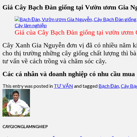
Giá C
ây Bạch Đàn giống
tại V
ườn ươm Gia N
Giá của Cây Bạch Đàn giống tại vườn ươm
Cây Xanh Gia Nguyễn
đơn vị đã có nhiều năm k
cho thị trường những
cây giống chất lượng
thì b
tư vấn về
cách trồng và chăm sóc cây
.
Các cá nhân và doanh nghiệp có nhu cầu mua Câ
This entry was posted in
TƯ VẤN
and tagged
Bạch Đàn
,
Cây Bạ
CAYGIONGLAMNGHIEP