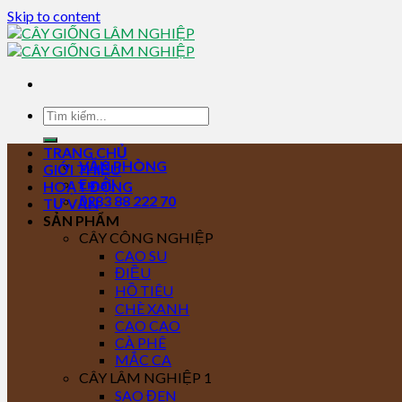
Skip to content
TRANG CHỦ
VĂN PHÒNG
GIỚI THIỆU
Email
HOẠT ĐỘNG
0283 88 222 70
TƯ VẤN
SẢN PHẨM
CÂY CÔNG NGHIỆP
CAO SU
ĐIỀU
HỒ TIÊU
CHÈ XANH
CAO CAO
CÀ PHÊ
MẮC CA
CÂY LÂM NGHIỆP 1
SAO ĐEN