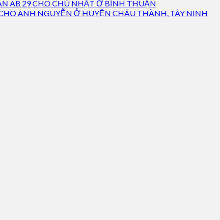
LAN AB 29 CHO CHÚ NHẬT Ở BÌNH THUẬN
G CHO ANH NGUYỄN Ở HUYỆN CHÂU THÀNH, TÂY NINH