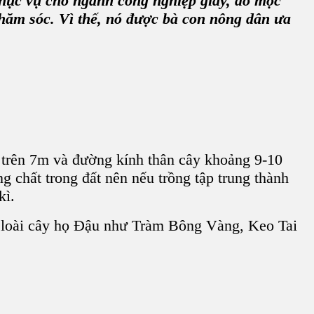
 phục vụ cho ngành
công nghiệp giấy
, đồ mộc
hăm sóc. Vì thế, nó được bà con nông dân ưa
ao trên 7m và đường kính thân cây khoảng 9-10
g chất trong đất nên nếu trồng tập trung thành
kì.
loài cây họ
Ðậu
như Tràm Bông Vàng
, Keo Tai