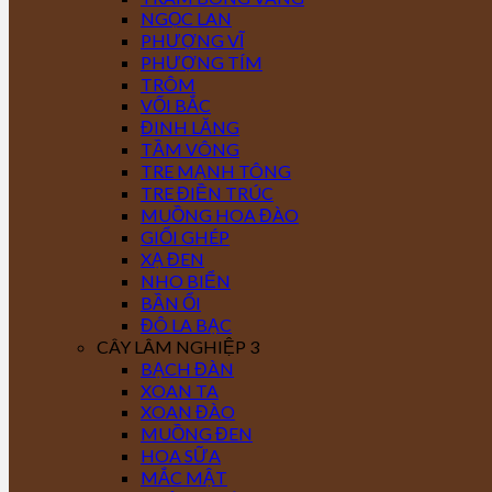
NGỌC LAN
PHƯỢNG VĨ
PHƯỢNG TÍM
TRÔM
VỐI BẮC
ĐINH LĂNG
TẦM VÔNG
TRE MẠNH TÔNG
TRE ĐIỀN TRÚC
MUỒNG HOA ĐÀO
GIỔI GHÉP
XẠ ĐEN
NHO BIỂN
BẦN ỔI
ĐÔ LA BẠC
CÂY LÂM NGHIỆP 3
BẠCH ĐÀN
XOAN TA
XOAN ĐÀO
MUỒNG ĐEN
HOA SỮA
MẮC MẬT