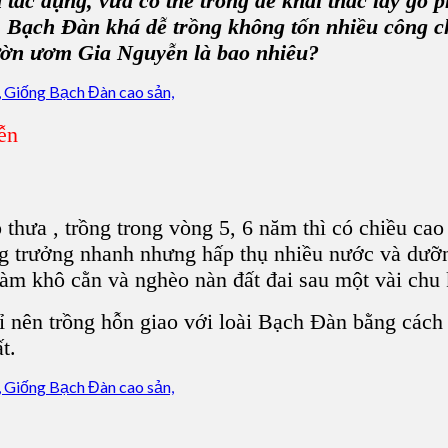
 tác dụng, vừa có thể trồng để khai thác lấy gỗ
, B
ạch Đàn
khá dễ trồng không tốn nhiều công c
ờn ươm Gia Nguyễn
là bao nhiêu?
ễn
p thưa , trồng trong vòng 5, 6 năm thì có chiều c
tăng trưởng nhanh nhưng hấp thụ nhiều nước và dưỡn
ẽ làm khô cằn và
nghèo nàn đất đai
sau một vài chu 
ỉ nên trồng hỗn giao với loài B
ạch Đàn
bằng cách 
t.