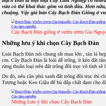
Bạch Đàn
là một loại C
ây Lâm Nghiệp
có nhiều
vừa có thể khai thác
gôm
và
tinh dầu
. Hơn nữa
chuộng. Vậy giá bán C
ây Bạch Đàn Giống
ở
vư
Cây Bạch Đàn giống ở vườn ươm Gia Nguy
Những lưu ý khi chọn C
ây Bạch Đàn
Loài B
ạch Đàn
nói chung rất mau lớn , tán lá hẹ
cm.
Cây Bạch Đàn
là loài dễ trồng, ít kén đất 
rừng thuần loại trên đất trống đồi trọc vô tình s
Do đó, nếu cần phủ xanh đất trống đồi trọc thì ch
Tượng
hoặc K
eo Giậu
để bù đắp chất đạm cho đấ
Những Lưu ý khi chọn Cây Bạch Đàn