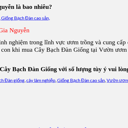
guyễn
là bao nhiêu?
 Gia Nguyễn
inh nghiệm trong lĩnh vực ươm trồng và cung cấp 
à con khi mua C
ây Bạch Đàn Giống
tại V
ườn ươm
y Bạch Đàn Giống với số lượng tùy ý vui lòng l
ch Đàn giống
,
cây lâm nghiệp
,
Giống Bạch Đàn cao sản
,
Vườn ươm