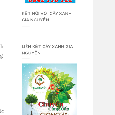
KẾT NỐI VỚI CÂY XANH
GIA NGUYỄN
nh
LIÊN KẾT CÂY XANH GIA
NGUYỄN
ng
ốc