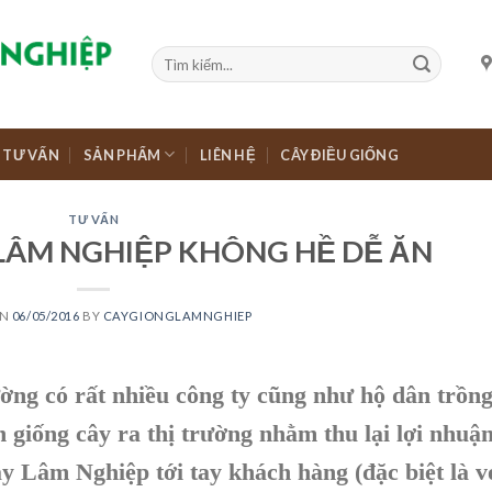
TƯ VẤN
SẢN PHẨM
LIÊN HỆ
CÂY ĐIỀU GIỐNG
TƯ VẤN
LÂM NGHIỆP KHÔNG HỀ DỄ ĂN
ON
06/05/2016
BY
CAYGIONGLAMNGHIEP
rường có rất nhiều công ty cũng như hộ dân trồn
giống cây ra thị trường nhằm thu lại lợi nhuận
y Lâm Nghiệp tới tay khách hàng (đặc biệt là v