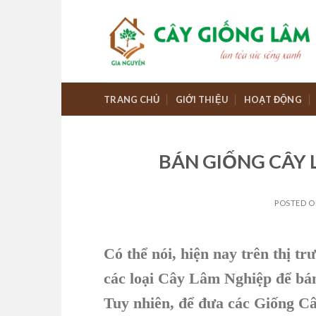
Skip
to
content
TRANG CHỦ
GIỚI THIỆU
HOẠT ĐỘNG
BÁN GIỐNG CÂY 
POSTED 
Có thể nói, hiện nay trên thị t
các loại Cây Lâm Nghiệp để bán 
Tuy nhiên, để đưa các Giống Câ