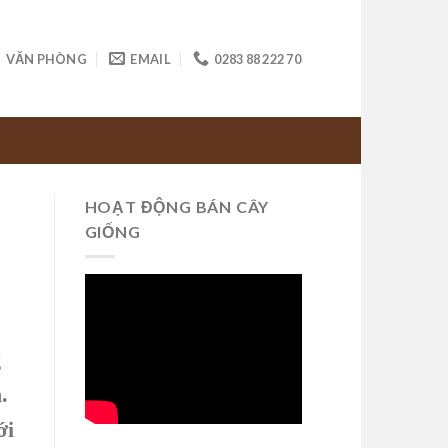
VĂN PHÒNG
EMAIL
0283 88 222 70
HOẠT ĐỘNG BÁN CÂY
GIỐNG
g
.
ới