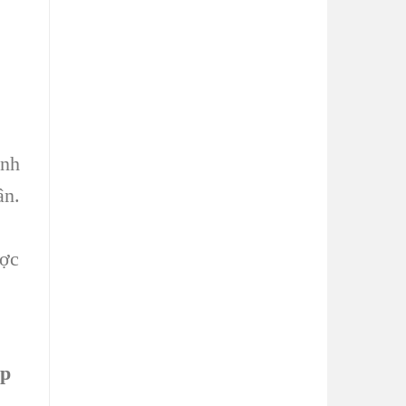
ệnh
ân.
ược
ặp