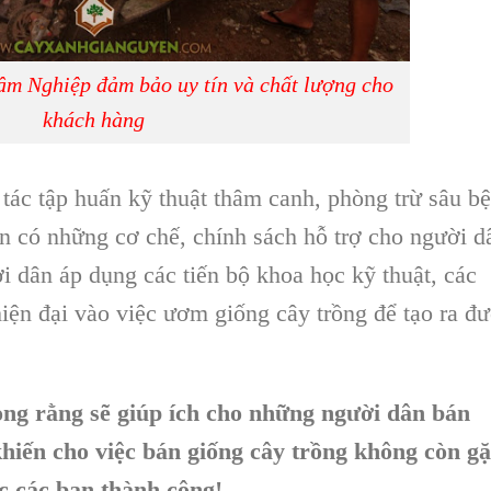
m Nghiệp đảm bảo uy tín và chất lượng cho
khách hàng
 tác tập huấn
kỹ thuật thâm canh, phòng trừ sâu b
ần có những cơ chế,
chính sách hỗ trợ c
ho người d
i dân áp dụng các tiến bộ
khoa học kỹ thuật
, các
iện đại
vào việc ươm giống cây trồng để tạo ra đ
vọng rằng sẽ giúp ích cho những người dân bán
iến cho việc bán giống cây trồng không còn g
c các bạn thành công!