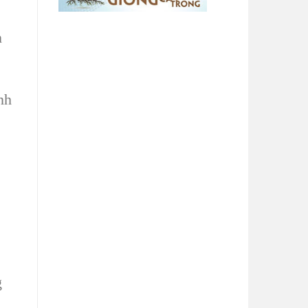
n
nh
g