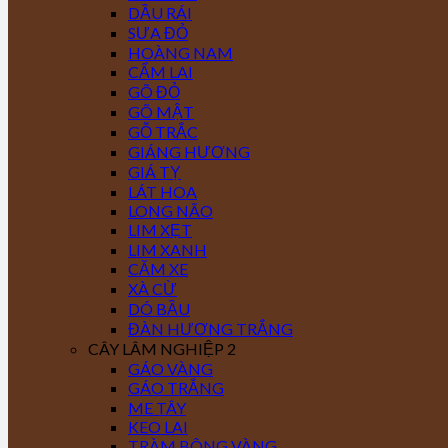
DẦU RÁI
SƯA ĐỎ
HOÀNG NAM
CẨM LAI
GÕ ĐỎ
GÕ MẬT
GỖ TRẮC
GIÁNG HƯƠNG
GIÁ TỴ
LÁT HOA
LONG NÃO
LIM XẸT
LIM XANH
CĂM XE
XÀ CỪ
DÓ BẦU
ĐÀN HƯƠNG TRẮNG
CÂY LÂM NGHIỆP 2
GÁO VÀNG
GÁO TRẮNG
ME TÂY
KEO LAI
TRÀM BÔNG VÀNG