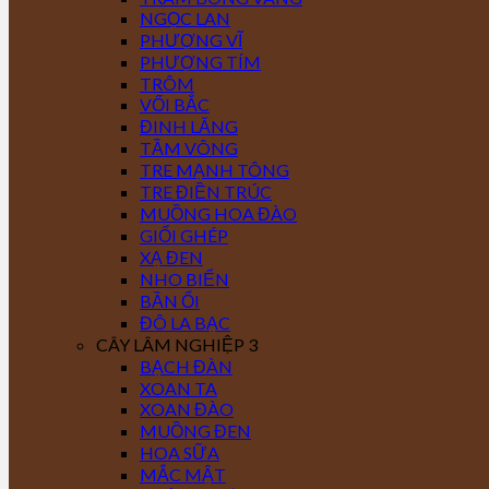
NGỌC LAN
PHƯỢNG VĨ
PHƯỢNG TÍM
TRÔM
VỐI BẮC
ĐINH LĂNG
TẦM VÔNG
TRE MẠNH TÔNG
TRE ĐIỀN TRÚC
MUỒNG HOA ĐÀO
GIỔI GHÉP
XẠ ĐEN
NHO BIỂN
BẦN ỔI
ĐÔ LA BẠC
CÂY LÂM NGHIỆP 3
BẠCH ĐÀN
XOAN TA
XOAN ĐÀO
MUỒNG ĐEN
HOA SỮA
MẮC MẬT