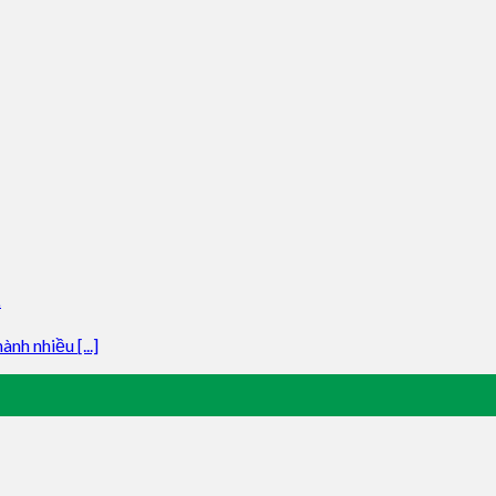
Ế
h nhiều [...]