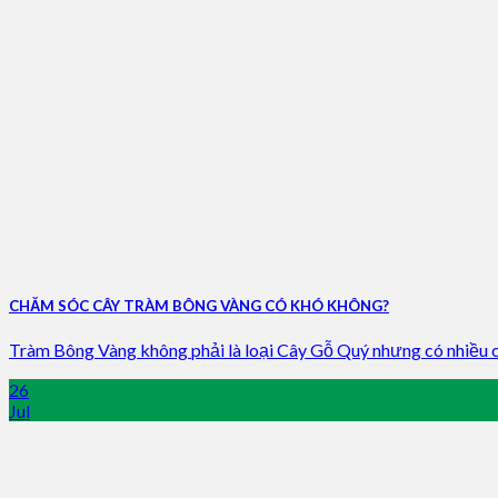
CHĂM SÓC CÂY TRÀM BÔNG VÀNG CÓ KHÓ KHÔNG?
Tràm Bông Vàng không phải là loại Cây Gỗ Quý nhưng có nhiều cô
26
Jul