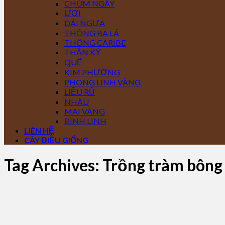
CHÙM NGÂY
ƯƠI
DÁI NGỰA
THÔNG BA LÁ
THÔNG CARIBE
THẦN KỲ
QUẾ
KIM PHƯỢNG
PHONG LINH VÀNG
LIỄU RŨ
NHÀU
MAI VÀNG
BÌNH LINH
LIÊN HỆ
CÂY ĐIỀU GIỐNG
Tag Archives:
Trồng tràm bông