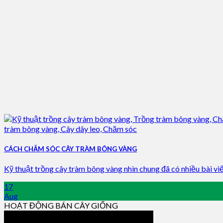
CÁCH CHĂM SÓC CÂY TRÀM BÔNG VÀNG
Kỹ thuật trồng cây tràm bông vàng nhìn chung đã có nhiều bài viết 
17
Aug
HOẠT ĐỘNG BÁN CÂY GIỐNG