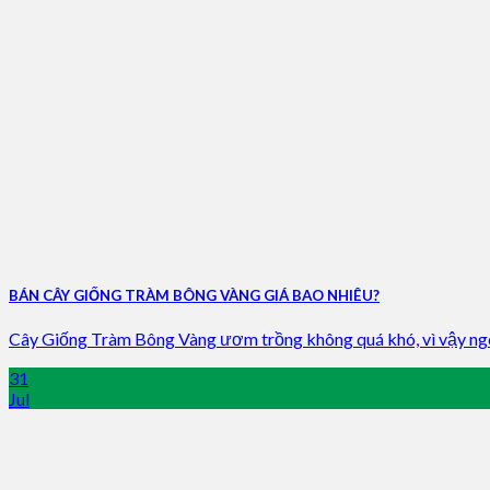
BÁN CÂY GIỐNG TRÀM BÔNG VÀNG GIÁ BAO NHIÊU?
Cây Giống Tràm Bông Vàng ươm trồng không quá khó, vì vậy ngoà
31
Jul