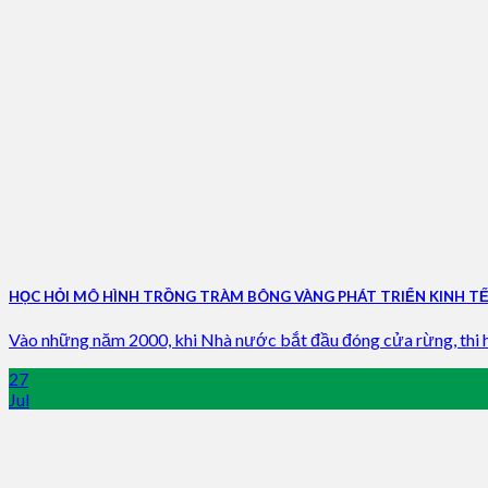
HỌC HỎI MÔ HÌNH TRỒNG TRÀM BÔNG VÀNG PHÁT TRIỂN KINH T
Vào những năm 2000, khi Nhà nước bắt đầu đóng cửa rừng, thi hàn
27
Jul