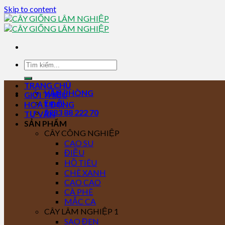
Skip to content
TRANG CHỦ
VĂN PHÒNG
GIỚI THIỆU
Email
HOẠT ĐỘNG
0283 88 222 70
TƯ VẤN
SẢN PHẨM
CÂY CÔNG NGHIỆP
CAO SU
ĐIỀU
HỒ TIÊU
CHÈ XANH
CAO CAO
CÀ PHÊ
MẮC CA
CÂY LÂM NGHIỆP 1
SAO ĐEN