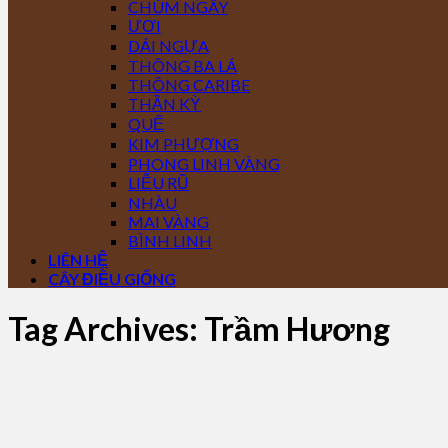
CHÙM NGÂY
ƯƠI
DÁI NGỰA
THÔNG BA LÁ
THÔNG CARIBE
THẦN KỲ
QUẾ
KIM PHƯỢNG
PHONG LINH VÀNG
LIỄU RŨ
NHÀU
MAI VÀNG
BÌNH LINH
LIÊN HỆ
CÂY ĐIỀU GIỐNG
Tag Archives:
Trầm Hương