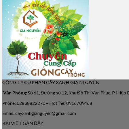
CÔNG TY CỔ PHẦN CÂY XANH GIA NGUYỄN
Văn Phòng:
Số 61, Đường số 12, Khu Đô Thị Vạn Phúc, P. Hiệp
Phone: 02838822270 – Hotline: 0916709468
Email: cayxanhgianguyen@gmail.com
BÀI VIẾT GẦN ĐÂY