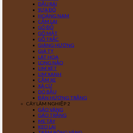
DẦU RÁI
SƯA ĐỎ
HOÀNG NAM
CẨM LAI
GÕ ĐỎ
GÕ MẬT
GỖ TRẮC
GIÁNG HƯƠNG
GIÁ TỴ
LÁT HOA
LONG NÃO
LIM XẸT
LIM XANH
CĂM XE
XÀ CỪ
DÓ BẦU
ĐÀN HƯƠNG TRẮNG
CÂY LÂM NGHIỆP 2
GÁO VÀNG
GÁO TRẮNG
ME TÂY
KEO LAI
TRÀM BÔNG VÀNG