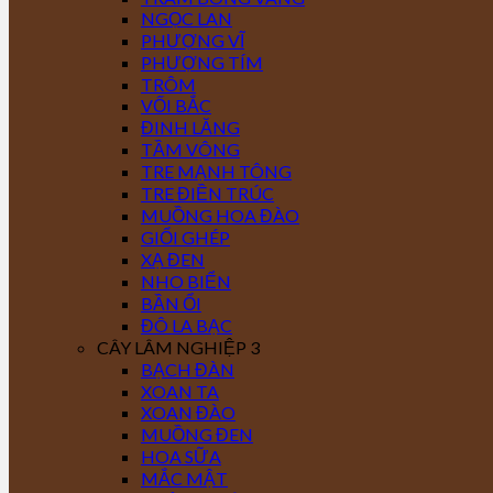
NGỌC LAN
PHƯỢNG VĨ
PHƯỢNG TÍM
TRÔM
VỐI BẮC
ĐINH LĂNG
TẦM VÔNG
TRE MẠNH TÔNG
TRE ĐIỀN TRÚC
MUỒNG HOA ĐÀO
GIỔI GHÉP
XẠ ĐEN
NHO BIỂN
BẦN ỔI
ĐÔ LA BẠC
CÂY LÂM NGHIỆP 3
BẠCH ĐÀN
XOAN TA
XOAN ĐÀO
MUỒNG ĐEN
HOA SỮA
MẮC MẬT