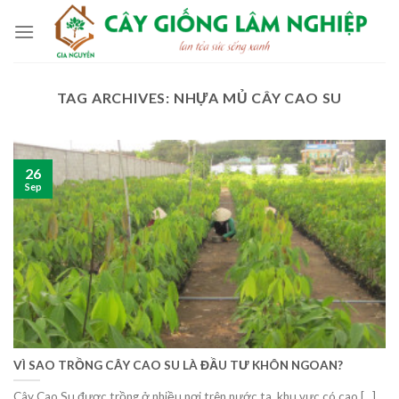
Skip
to
content
TAG ARCHIVES:
NHỰA MỦ CÂY CAO SU
26
Sep
VÌ SAO TRỒNG CÂY CAO SU LÀ ĐẦU TƯ KHÔN NGOAN?
Cây Cao Su được trồng ở nhiều nơi trên nước ta, khu vực có cao [...]