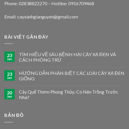
Phone: 02838822270 – Hotline: 0916709468
Email: cayxanhgianguyen@gmail.com
BÀI VIẾT GẦN ĐÂY
TÌM HIỂU VỀ SÂU BỆNH HẠI CÂY XẠ ĐEN VÀ
23
Jan
CÁCH PHÒNG TRỪ
HƯỚNG DẪN PHÂN BIỆT CÁC LOẠI CÂY XẠ ĐEN
23
Jan
GIỐNG
Cây Quế Thơm Phong Thủy: Có Nên Trồng Trước
20
Jan
Nhà?
BẢN ĐỒ