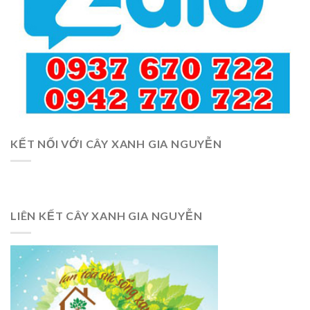
KẾT NỐI VỚI CÂY XANH GIA NGUYỄN
LIÊN KẾT CÂY XANH GIA NGUYỄN