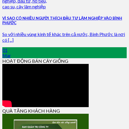
VÌ SAO CÓ NHIỀU NGƯỜI THÍCH ĐẦU TƯ LÂM NGHIỆP VÀO BÌNH
PHƯỚC
So với nhiều vùng kinh tế khác trên cả nước, Bình Phước là nơi
có [...]
01
Mar
HOẠT ĐỘNG BÁN CÂY GIỐNG
QUÀ TẶNG KHÁCH HÀNG