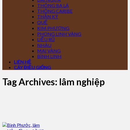
THÔNG BA LÁ
THÔNG CARIBE
THẦN KỲ
QUẾ
KIM PHƯỢNG
PHONG LINH VÀNG
LIỄU RŨ
NHÀU
MAI VÀNG
BÌNH LINH
LIÊN HỆ
CÂY ĐIỀU GIỐNG
Tag Archives:
lâm nghiệp