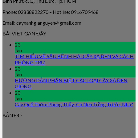
Bình Phước, Q. Thủ Đức, Tp. HCM
Phone: 02838822270 – Hotline: 0916709468
Email: cayxanhgianguyen@gmail.com
BÀI VIẾT GẦN ĐÂY
23
Jan
TÌM HIỂU VỀ SÂU BỆNH HẠI CÂY XẠ ĐEN VÀ CÁCH
PHÒNG TRỪ
23
Jan
HƯỚNG DẪN PHÂN BIỆT CÁC LOẠI CÂY XẠ ĐEN
GIỐNG
20
Jan
Cây Quế Thơm Phong Thủy: Có Nên Trồng Trước Nhà?
BẢN ĐỒ