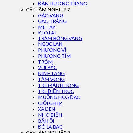
ĐÀN HƯƠNG TRẮNG
CÂY LÂM NGHIỆP 2
GÁO VÀNG
GÁO TRẮNG
ME TÂY
KEO LAI
TRÀM BÔNG VÀNG
NGỌC LAN
PHƯỢNG VĨ
PHƯỢNG TÍM
TRÔM
VỐI BẮC
ĐINH LĂNG
TẦM VÔNG
TRE MẠNH TÔNG
TRE ĐIỀN TRÚC
MUỒNG HOA ĐÀO
GIỔI GHÉP
XẠ ĐEN
NHO BIỂN
BẦN ỔI
ĐÔ LA BẠC
CÂY LÂM NGHIỆP 3