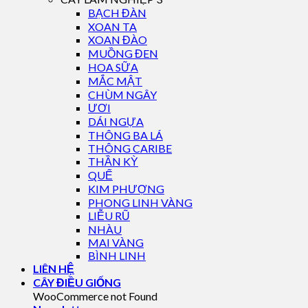
BẠCH ĐÀN
XOAN TA
XOAN ĐÀO
MUỒNG ĐEN
HOA SỮA
MẮC MẬT
CHÙM NGÂY
ƯƠI
DÁI NGỰA
THÔNG BA LÁ
THÔNG CARIBE
THẦN KỲ
QUẾ
KIM PHƯỢNG
PHONG LINH VÀNG
LIỄU RŨ
NHÀU
MAI VÀNG
BÌNH LINH
LIÊN HỆ
CÂY ĐIỀU GIỐNG
WooCommerce not Found