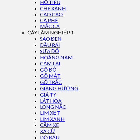
HỒ TIÊU
CHÈ XANH
CAO CAO
CÀ PHÊ
MẮC CA
CÂY LÂM NGHIỆP 1
SAO ĐEN
DẦU RÁI
SƯA ĐỎ
HOÀNG NAM
CẨM LAI
GÕ ĐỎ
GÕ MẬT
GỖ TRẮC
GIÁNG HƯƠNG
GIÁ TỴ
LÁT HOA
LONG NÃO
LIM XẸT
LIM XANH
CĂM XE
XÀ CỪ
DÓ BẦU