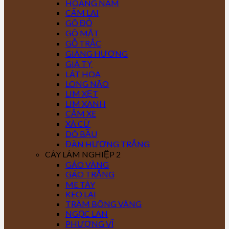
HOÀNG NAM
CẨM LAI
GÕ ĐỎ
GÕ MẬT
GỖ TRẮC
GIÁNG HƯƠNG
GIÁ TỴ
LÁT HOA
LONG NÃO
LIM XẸT
LIM XANH
CĂM XE
XÀ CỪ
DÓ BẦU
ĐÀN HƯƠNG TRẮNG
CÂY LÂM NGHIỆP 2
GÁO VÀNG
GÁO TRẮNG
ME TÂY
KEO LAI
TRÀM BÔNG VÀNG
NGỌC LAN
PHƯỢNG VĨ