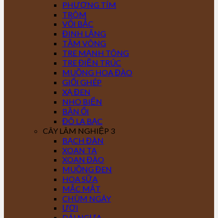
PHƯỢNG TÍM
TRÔM
VỐI BẮC
ĐINH LĂNG
TẦM VÔNG
TRE MẠNH TÔNG
TRE ĐIỀN TRÚC
MUỒNG HOA ĐÀO
GIỔI GHÉP
XẠ ĐEN
NHO BIỂN
BẦN ỔI
ĐÔ LA BẠC
CÂY LÂM NGHIỆP 3
BẠCH ĐÀN
XOAN TA
XOAN ĐÀO
MUỒNG ĐEN
HOA SỮA
MẮC MẬT
CHÙM NGÂY
ƯƠI
DÁI NGỰA