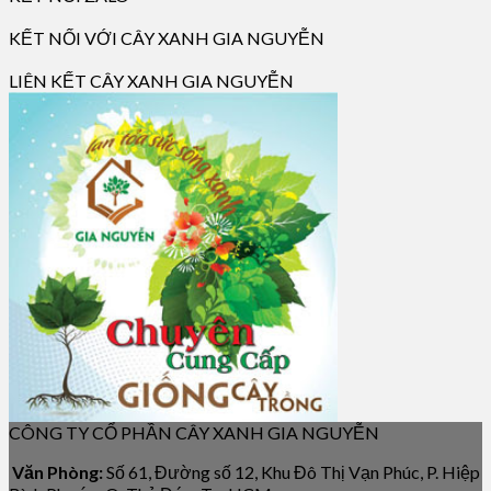
KẾT NỐI VỚI CÂY XANH GIA NGUYỄN
LIÊN KẾT CÂY XANH GIA NGUYỄN
CÔNG TY CỔ PHẦN CÂY XANH GIA NGUYỄN
Văn Phòng:
Số 61, Đường số 12, Khu Đô Thị Vạn Phúc, P. Hiệp