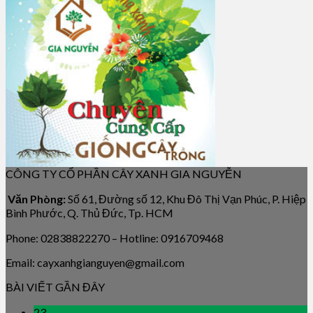
CÔNG TY CỔ PHẦN CÂY XANH GIA NGUYỄN
Văn Phòng:
Số 61, Đường số 12, Khu Đô Thị Vạn Phúc, P. Hiệp
Bình Phước, Q. Thủ Đức, Tp. HCM
Phone: 02838822270 – Hotline: 0916709468
Email: cayxanhgianguyen@gmail.com
BÀI VIẾT GẦN ĐÂY
23