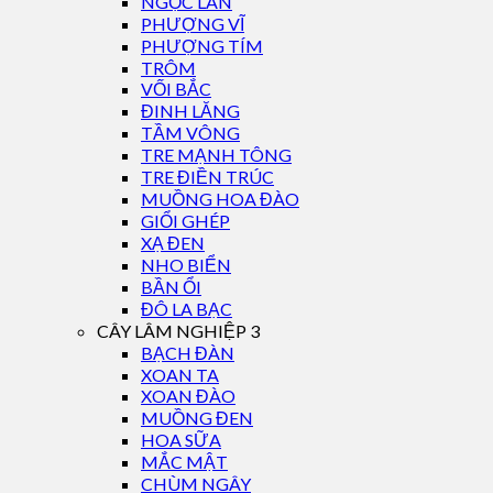
NGỌC LAN
PHƯỢNG VĨ
PHƯỢNG TÍM
TRÔM
VỐI BẮC
ĐINH LĂNG
TẦM VÔNG
TRE MẠNH TÔNG
TRE ĐIỀN TRÚC
MUỒNG HOA ĐÀO
GIỔI GHÉP
XẠ ĐEN
NHO BIỂN
BẦN ỔI
ĐÔ LA BẠC
CÂY LÂM NGHIỆP 3
BẠCH ĐÀN
XOAN TA
XOAN ĐÀO
MUỒNG ĐEN
HOA SỮA
MẮC MẬT
CHÙM NGÂY