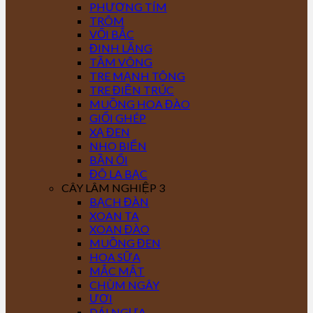
PHƯỢNG TÍM
TRÔM
VỐI BẮC
ĐINH LĂNG
TẦM VÔNG
TRE MẠNH TÔNG
TRE ĐIỀN TRÚC
MUỒNG HOA ĐÀO
GIỔI GHÉP
XẠ ĐEN
NHO BIỂN
BẦN ỔI
ĐÔ LA BẠC
CÂY LÂM NGHIỆP 3
BẠCH ĐÀN
XOAN TA
XOAN ĐÀO
MUỒNG ĐEN
HOA SỮA
MẮC MẬT
CHÙM NGÂY
ƯƠI
DÁI NGỰA