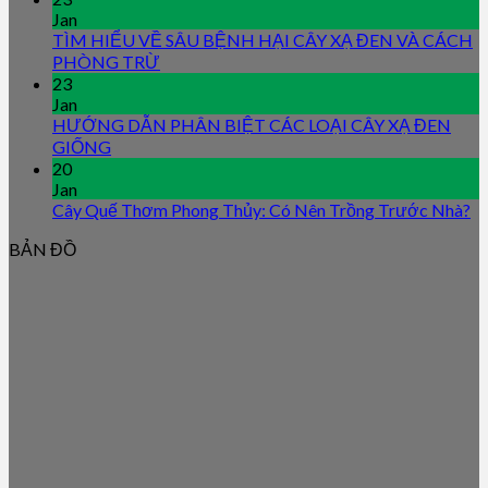
Jan
TÌM HIỂU VỀ SÂU BỆNH HẠI CÂY XẠ ĐEN VÀ CÁCH
PHÒNG TRỪ
23
Jan
HƯỚNG DẪN PHÂN BIỆT CÁC LOẠI CÂY XẠ ĐEN
GIỐNG
20
Jan
Cây Quế Thơm Phong Thủy: Có Nên Trồng Trước Nhà?
BẢN ĐỒ