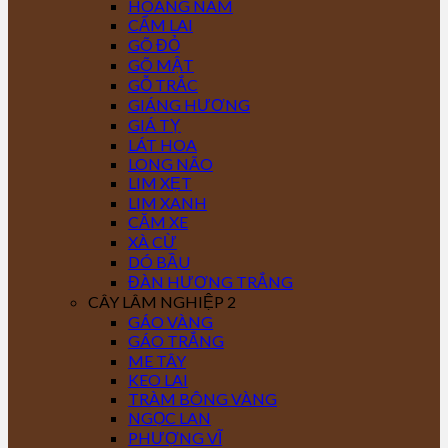
HOÀNG NAM
CẨM LAI
GÕ ĐỎ
GÕ MẬT
GỖ TRẮC
GIÁNG HƯƠNG
GIÁ TỴ
LÁT HOA
LONG NÃO
LIM XẸT
LIM XANH
CĂM XE
XÀ CỪ
DÓ BẦU
ĐÀN HƯƠNG TRẮNG
CÂY LÂM NGHIỆP 2
GÁO VÀNG
GÁO TRẮNG
ME TÂY
KEO LAI
TRÀM BÔNG VÀNG
NGỌC LAN
PHƯỢNG VĨ