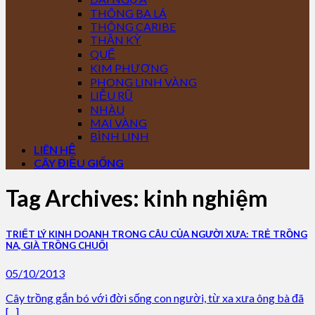
THÔNG BA LÁ
THÔNG CARIBE
THẦN KỲ
QUẾ
KIM PHƯỢNG
PHONG LINH VÀNG
LIỄU RŨ
NHÀU
MAI VÀNG
BÌNH LINH
LIÊN HỆ
CÂY ĐIỀU GIỐNG
Tag Archives:
kinh nghiệm
TRIẾT LÝ KINH DOANH TRONG CÂU CỦA NGƯỜI XƯA: TRẺ TRỒNG
NA, GIÀ TRỒNG CHUỐI
05/10/2013
Cây trồng gắn bó với đời sống con người, từ xa xưa ông bà đã
[...]