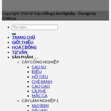
Copyright 2026 ©
Cây Giống Lâm Nghiệp - Design by
CVM.vn
TRANG CHỦ
GIỚI THIỆU
HOẠT ĐỘNG
TƯ VẤN
SẢN PHẨM
CÂY CÔNG NGHIỆP
CAO SU
ĐIỀU
HỒ TIÊU
CHÈ XANH
CAO CAO
CÀ PHÊ
MẮC CA
CÂY LÂM NGHIỆP 1
SAO ĐEN
DẦU RÁI