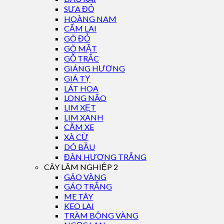
SƯA ĐỎ
HOÀNG NAM
CẨM LAI
GÕ ĐỎ
GÕ MẬT
GỖ TRẮC
GIÁNG HƯƠNG
GIÁ TỴ
LÁT HOA
LONG NÃO
LIM XẸT
LIM XANH
CĂM XE
XÀ CỪ
DÓ BẦU
ĐÀN HƯƠNG TRẮNG
CÂY LÂM NGHIỆP 2
GÁO VÀNG
GÁO TRẮNG
ME TÂY
KEO LAI
TRÀM BÔNG VÀNG