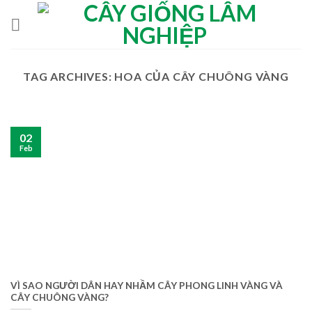
Skip
to
content
TAG ARCHIVES:
HOA CỦA CÂY CHUÔNG VÀNG
02
Feb
VÌ SAO NGƯỜI DÂN HAY NHẦM CÂY PHONG LINH VÀNG VÀ
CÂY CHUÔNG VÀNG?