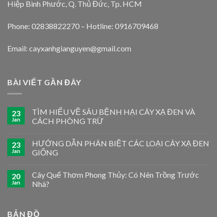
Hiệp Bình Phước, Q. Thủ Đức, Tp. HCM
Phone: 02838822270 – Hotline: 0916709468
Email: cayxanhgianguyen@gmail.com
BÀI VIẾT GẦN ĐÂY
TÌM HIỂU VỀ SÂU BỆNH HẠI CÂY XẠ ĐEN VÀ
23
Jan
CÁCH PHÒNG TRỪ
HƯỚNG DẪN PHÂN BIỆT CÁC LOẠI CÂY XẠ ĐEN
23
Jan
GIỐNG
Cây Quế Thơm Phong Thủy: Có Nên Trồng Trước
20
Jan
Nhà?
BẢN ĐỒ