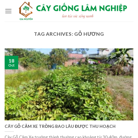
Skip
to
content
TAG ARCHIVES:
GỖ HƯƠNG
18
Oct
CÂY GỖ CĂM XE TRỒNG BAO LÂU ĐƯỢC THU HOẠCH
Cây Gỗ Căm Xe trưởng thành thường cao khoảng từ 30-40m, đường