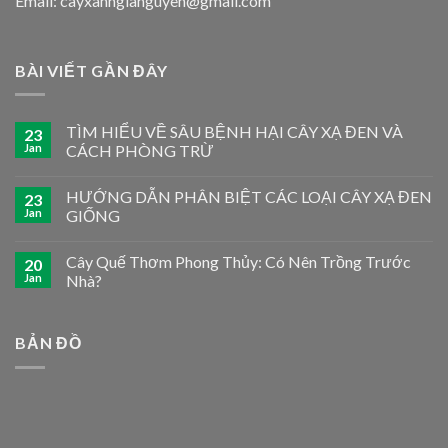
Email: cayxanhgianguyen@gmail.com
BÀI VIẾT GẦN ĐÂY
TÌM HIỂU VỀ SÂU BỆNH HẠI CÂY XẠ ĐEN VÀ
23
Jan
CÁCH PHÒNG TRỪ
HƯỚNG DẪN PHÂN BIỆT CÁC LOẠI CÂY XẠ ĐEN
23
Jan
GIỐNG
Cây Quế Thơm Phong Thủy: Có Nên Trồng Trước
20
Jan
Nhà?
BẢN ĐỒ