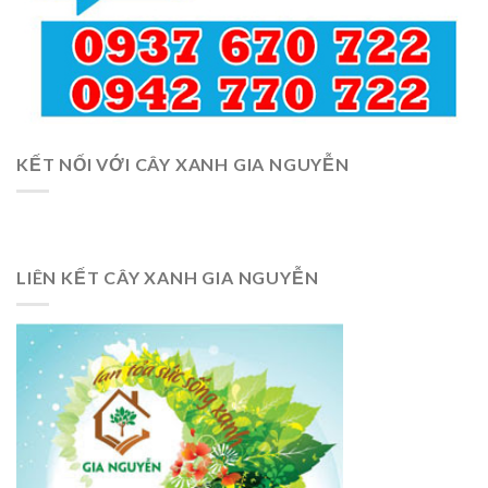
KẾT NỐI VỚI CÂY XANH GIA NGUYỄN
LIÊN KẾT CÂY XANH GIA NGUYỄN