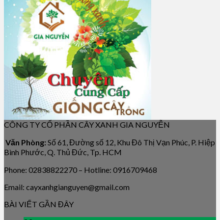
CÔNG TY CỔ PHẦN CÂY XANH GIA NGUYỄN
Văn Phòng:
Số 61, Đường số 12, Khu Đô Thị Vạn Phúc, P. Hiệp
Bình Phước, Q. Thủ Đức, Tp. HCM
Phone: 02838822270 – Hotline: 0916709468
Email: cayxanhgianguyen@gmail.com
BÀI VIẾT GẦN ĐÂY