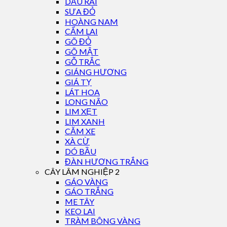
DẦU RÁI
SƯA ĐỎ
HOÀNG NAM
CẨM LAI
GÕ ĐỎ
GÕ MẬT
GỖ TRẮC
GIÁNG HƯƠNG
GIÁ TỴ
LÁT HOA
LONG NÃO
LIM XẸT
LIM XANH
CĂM XE
XÀ CỪ
DÓ BẦU
ĐÀN HƯƠNG TRẮNG
CÂY LÂM NGHIỆP 2
GÁO VÀNG
GÁO TRẮNG
ME TÂY
KEO LAI
TRÀM BÔNG VÀNG