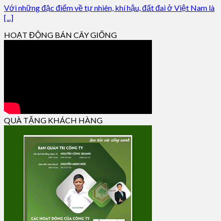
Với những đặc điểm về tự nhiên, khí hậu, đất đai ở Việt Nam là
[...]
HOẠT ĐỘNG BÁN CÂY GIỐNG
QUÀ TẶNG KHÁCH HÀNG