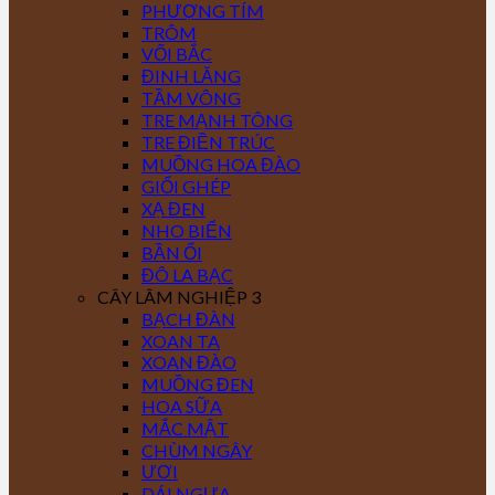
PHƯỢNG TÍM
TRÔM
VỐI BẮC
ĐINH LĂNG
TẦM VÔNG
TRE MẠNH TÔNG
TRE ĐIỀN TRÚC
MUỒNG HOA ĐÀO
GIỔI GHÉP
XẠ ĐEN
NHO BIỂN
BẦN ỔI
ĐÔ LA BẠC
CÂY LÂM NGHIỆP 3
BẠCH ĐÀN
XOAN TA
XOAN ĐÀO
MUỒNG ĐEN
HOA SỮA
MẮC MẬT
CHÙM NGÂY
ƯƠI
DÁI NGỰA