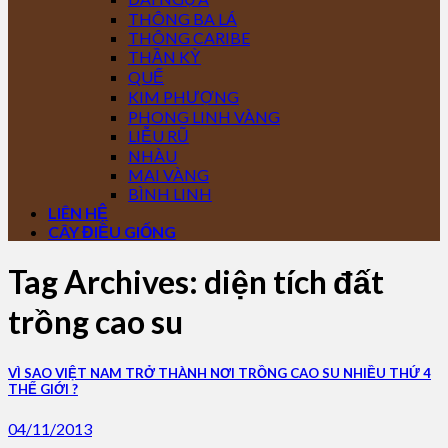
THÔNG BA LÁ
THÔNG CARIBE
THẦN KỲ
QUẾ
KIM PHƯỢNG
PHONG LINH VÀNG
LIỄU RŨ
NHÀU
MAI VÀNG
BÌNH LINH
LIÊN HỆ
CÂY ĐIỀU GIỐNG
Tag Archives:
diện tích đất
trồng cao su
VÌ SAO VIỆT NAM TRỞ THÀNH NƠI TRỒNG CAO SU NHIỀU THỨ 4
THẾ GIỚI ?
04/11/2013