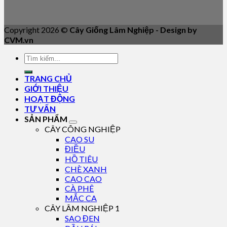
Copyright 2026 ©
Cây Giống Lâm Nghiệp - Design by
CVM.vn
TRANG CHỦ
GIỚI THIỆU
HOẠT ĐỘNG
TƯ VẤN
SẢN PHẨM
CÂY CÔNG NGHIỆP
CAO SU
ĐIỀU
HỒ TIÊU
CHÈ XANH
CAO CAO
CÀ PHÊ
MẮC CA
CÂY LÂM NGHIỆP 1
SAO ĐEN