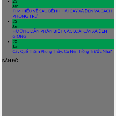
23
Jan
TÌM HIỂU VỀ SÂU BỆNH HẠI CÂY XẠ ĐEN VÀ CÁCH
PHÒNG TRỪ
23
Jan
HƯỚNG DẪN PHÂN BIỆT CÁC LOẠI CÂY XẠ ĐEN
GIỐNG
20
Jan
Cây Quế Thơm Phong Thủy: Có Nên Trồng Trước Nhà?
BẢN ĐỒ