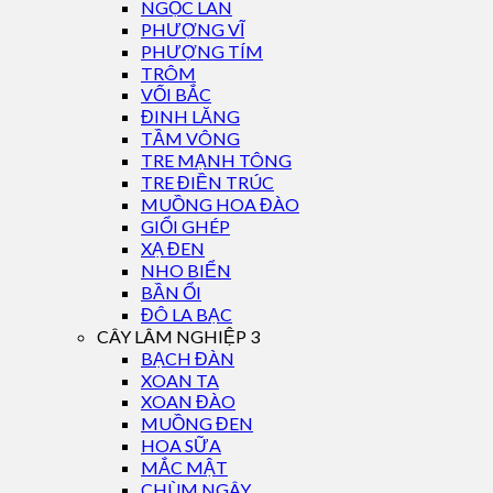
NGỌC LAN
PHƯỢNG VĨ
PHƯỢNG TÍM
TRÔM
VỐI BẮC
ĐINH LĂNG
TẦM VÔNG
TRE MẠNH TÔNG
TRE ĐIỀN TRÚC
MUỒNG HOA ĐÀO
GIỔI GHÉP
XẠ ĐEN
NHO BIỂN
BẦN ỔI
ĐÔ LA BẠC
CÂY LÂM NGHIỆP 3
BẠCH ĐÀN
XOAN TA
XOAN ĐÀO
MUỒNG ĐEN
HOA SỮA
MẮC MẬT
CHÙM NGÂY