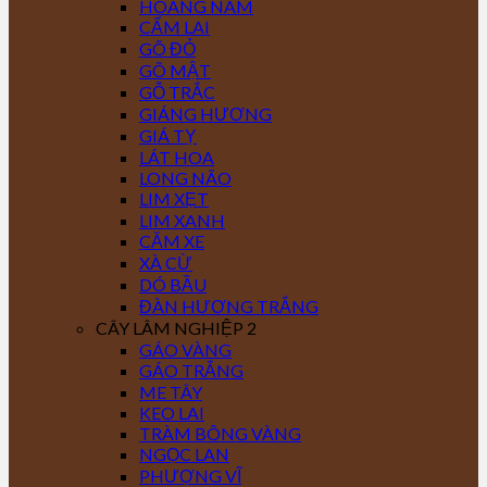
HOÀNG NAM
CẨM LAI
GÕ ĐỎ
GÕ MẬT
GỖ TRẮC
GIÁNG HƯƠNG
GIÁ TỴ
LÁT HOA
LONG NÃO
LIM XẸT
LIM XANH
CĂM XE
XÀ CỪ
DÓ BẦU
ĐÀN HƯƠNG TRẮNG
CÂY LÂM NGHIỆP 2
GÁO VÀNG
GÁO TRẮNG
ME TÂY
KEO LAI
TRÀM BÔNG VÀNG
NGỌC LAN
PHƯỢNG VĨ