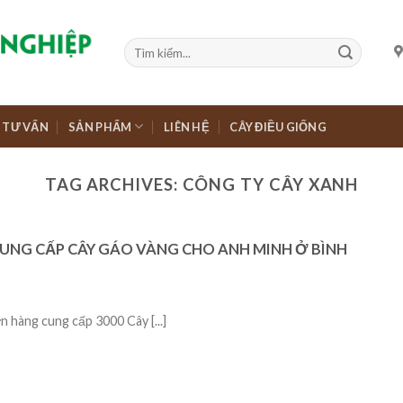
TƯ VẤN
SẢN PHẨM
LIÊN HỆ
CÂY ĐIỀU GIỐNG
TAG ARCHIVES:
CÔNG TY CÂY XANH
CUNG CẤP CÂY GÁO VÀNG CHO ANH MINH Ở BÌNH
 hàng cung cấp 3000 Cây [...]