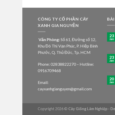
CÔNG TY CỔ PHẦN CÂY
BÀI
XANH GIA NGUYỄN
23
Văn Phòng:
Số 61, Đường số 12,
Jan
Khu Đô Thị Vạn Phúc, P. Hiệp Bình
Phước, Q. Thủ Đức, Tp. HCM
23
Jan
Phone: 02838822270 – Hotline:
0916709468
20
Email:
Jan
cayxanhgianguyen@gmail.com
Copyright 2026 ©
Cây Giống Lâm Nghiệp - D