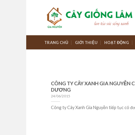
Skip
to
content
TRANG CHỦ
GIỚI THIỆU
HOẠT ĐỘNG
CÔNG TY CÂY XANH GIA NGUYỄN 
DƯƠNG
24/06/2015
Công ty Cây Xanh Gia Nguyễn tiếp tục có đơn