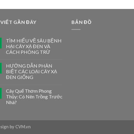
 VIẾT GẦN ĐÂY
BẢN ĐỒ
TÌM HIỂU VỀ SÂU BỆNH
HẠI CÂY XẠ ĐEN VÀ
CÁCH PHÒNG TRỪ
HƯỚNG DẪN PHÂN
BIỆT CÁC LOẠI CÂY XẠ
ĐEN GIỐNG
Cây Quế Thơm Phong
Thủy: Có Nên Trồng Trước
Nhà?
esign by CVM.vn