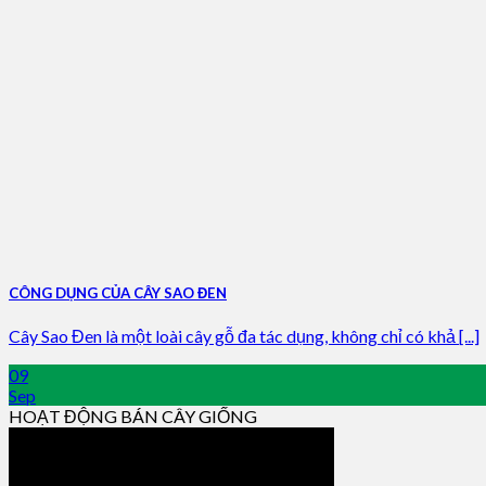
CÔNG DỤNG CỦA CÂY SAO ĐEN
Cây Sao Đen là một loài cây gỗ đa tác dụng, không chỉ có khả [...]
09
Sep
HOẠT ĐỘNG BÁN CÂY GIỐNG