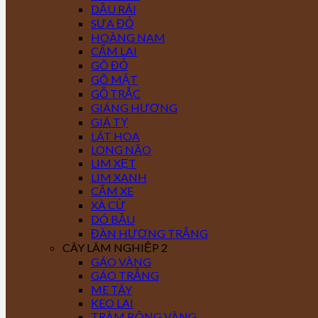
DẦU RÁI
SƯA ĐỎ
HOÀNG NAM
CẨM LAI
GÕ ĐỎ
GÕ MẬT
GỖ TRẮC
GIÁNG HƯƠNG
GIÁ TỴ
LÁT HOA
LONG NÃO
LIM XẸT
LIM XANH
CĂM XE
XÀ CỪ
DÓ BẦU
ĐÀN HƯƠNG TRẮNG
CÂY LÂM NGHIỆP 2
GÁO VÀNG
GÁO TRẮNG
ME TÂY
KEO LAI
TRÀM BÔNG VÀNG