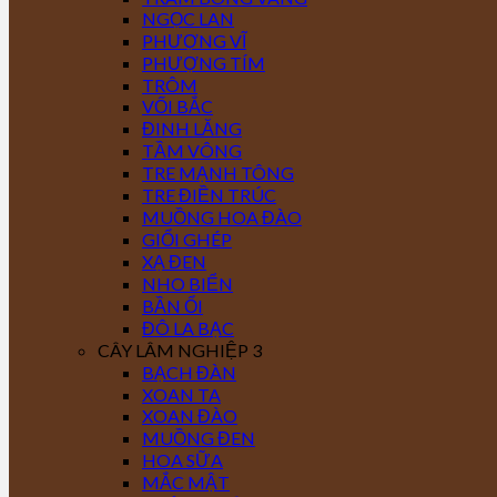
NGỌC LAN
PHƯỢNG VĨ
PHƯỢNG TÍM
TRÔM
VỐI BẮC
ĐINH LĂNG
TẦM VÔNG
TRE MẠNH TÔNG
TRE ĐIỀN TRÚC
MUỒNG HOA ĐÀO
GIỔI GHÉP
XẠ ĐEN
NHO BIỂN
BẦN ỔI
ĐÔ LA BẠC
CÂY LÂM NGHIỆP 3
BẠCH ĐÀN
XOAN TA
XOAN ĐÀO
MUỒNG ĐEN
HOA SỮA
MẮC MẬT