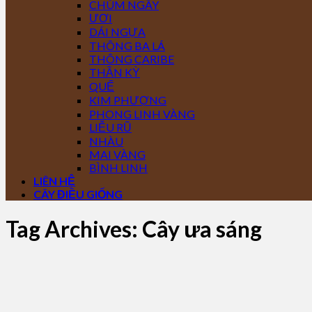
CHÙM NGÂY
ƯƠI
DÁI NGỰA
THÔNG BA LÁ
THÔNG CARIBE
THẦN KỲ
QUẾ
KIM PHƯỢNG
PHONG LINH VÀNG
LIỄU RŨ
NHÀU
MAI VÀNG
BÌNH LINH
LIÊN HỆ
CÂY ĐIỀU GIỐNG
Tag Archives:
Cây ưa sáng