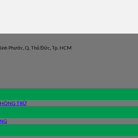
 Bình Phước, Q. Thủ Đức, Tp. HCM
 PHÒNG TRỪ
ỐNG