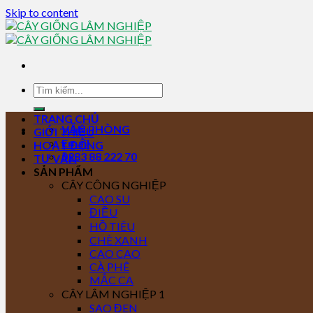
Skip to content
TRANG CHỦ
VĂN PHÒNG
GIỚI THIỆU
Email
HOẠT ĐỘNG
0283 88 222 70
TƯ VẤN
SẢN PHẨM
CÂY CÔNG NGHIỆP
CAO SU
ĐIỀU
HỒ TIÊU
CHÈ XANH
CAO CAO
CÀ PHÊ
MẮC CA
CÂY LÂM NGHIỆP 1
SAO ĐEN