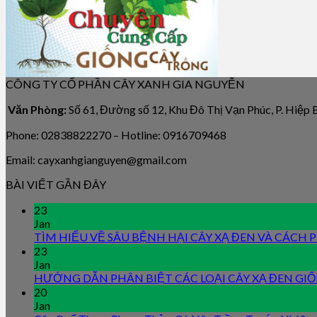
CÔNG TY CỔ PHẦN CÂY XANH GIA NGUYỄN
Văn Phòng:
Số 61, Đường số 12, Khu Đô Thị Vạn Phúc, P. Hiệp
Phone: 02838822270 – Hotline: 0916709468
Email: cayxanhgianguyen@gmail.com
BÀI VIẾT GẦN ĐÂY
23
Jan
TÌM HIỂU VỀ SÂU BỆNH HẠI CÂY XẠ ĐEN VÀ CÁCH
23
Jan
HƯỚNG DẪN PHÂN BIỆT CÁC LOẠI CÂY XẠ ĐEN GI
20
Jan