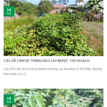
18
Oct
CÂY GỖ CĂM XE TRỒNG BAO LÂU ĐƯỢC THU HOẠCH
Cây Gỗ Căm Xe trưởng thành thường cao khoảng từ 30-40m, đường
kính thân có [...]
18
Oct