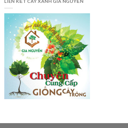
LIÊN KẾT CÂY XANH GIA NGUYỄN