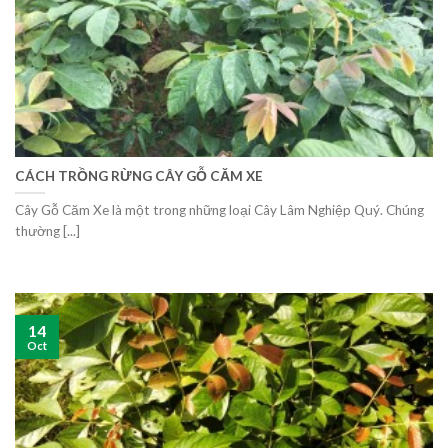
CÁCH TRỒNG RỪNG CÂY GỖ CĂM XE
Cây Gỗ Căm Xe là một trong những loại Cây Lâm Nghiệp Quý. Chúng
thường [...]
14
Oct