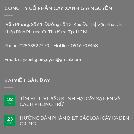
CÔNG TY CỔ PHẦN CÂY XANH GIA NGUYỄN
Văn Phòng:
Số 61, Đường số 12, Khu Đô Thị Vạn Phúc, P.
Hiệp Bình Phước, Q. Thủ Đức, Tp. HCM
Phone: 02838822270 – Hotline: 0916709468
Email: cayxanhgianguyen@gmail.com
BÀI VIẾT GẦN ĐÂY
TÌM HIỂU VỀ SÂU BỆNH HẠI CÂY XẠ ĐEN VÀ
23
Jan
CÁCH PHÒNG TRỪ
HƯỚNG DẪN PHÂN BIỆT CÁC LOẠI CÂY XẠ ĐEN
23
Jan
GIỐNG