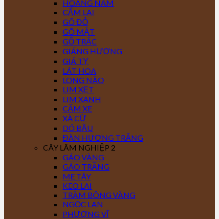
HOÀNG NAM
CẨM LAI
GÕ ĐỎ
GÕ MẬT
GỖ TRẮC
GIÁNG HƯƠNG
GIÁ TỴ
LÁT HOA
LONG NÃO
LIM XẸT
LIM XANH
CĂM XE
XÀ CỪ
DÓ BẦU
ĐÀN HƯƠNG TRẮNG
CÂY LÂM NGHIỆP 2
GÁO VÀNG
GÁO TRẮNG
ME TÂY
KEO LAI
TRÀM BÔNG VÀNG
NGỌC LAN
PHƯỢNG VĨ