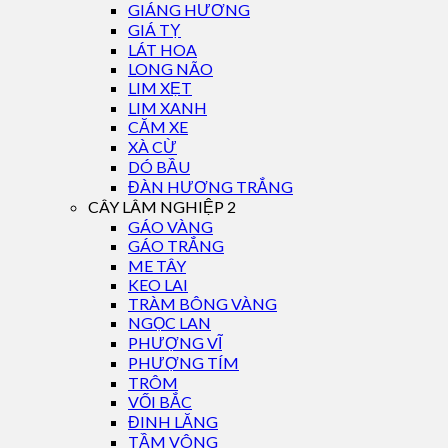
GIÁNG HƯƠNG
GIÁ TỴ
LÁT HOA
LONG NÃO
LIM XẸT
LIM XANH
CĂM XE
XÀ CỪ
DÓ BẦU
ĐÀN HƯƠNG TRẮNG
CÂY LÂM NGHIỆP 2
GÁO VÀNG
GÁO TRẮNG
ME TÂY
KEO LAI
TRÀM BÔNG VÀNG
NGỌC LAN
PHƯỢNG VĨ
PHƯỢNG TÍM
TRÔM
VỐI BẮC
ĐINH LĂNG
TẦM VÔNG