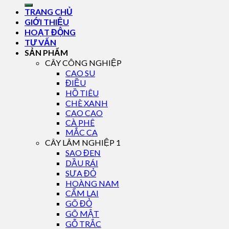
TRANG CHỦ
GIỚI THIỆU
HOẠT ĐỘNG
TƯ VẤN
SẢN PHẨM
CÂY CÔNG NGHIỆP
CAO SU
ĐIỀU
HỒ TIÊU
CHÈ XANH
CAO CAO
CÀ PHÊ
MẮC CA
CÂY LÂM NGHIỆP 1
SAO ĐEN
DẦU RÁI
SƯA ĐỎ
HOÀNG NAM
CẨM LAI
GÕ ĐỎ
GÕ MẬT
GỖ TRẮC