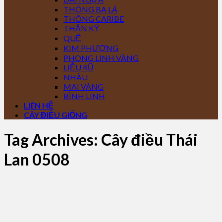
THÔNG BA LÁ
THÔNG CARIBE
THẦN KỲ
QUẾ
KIM PHƯỢNG
PHONG LINH VÀNG
LIỄU RŨ
NHÀU
MAI VÀNG
BÌNH LINH
LIÊN HỆ
CÂY ĐIỀU GIỐNG
Tag Archives:
Cây điều Thái
Lan 0508