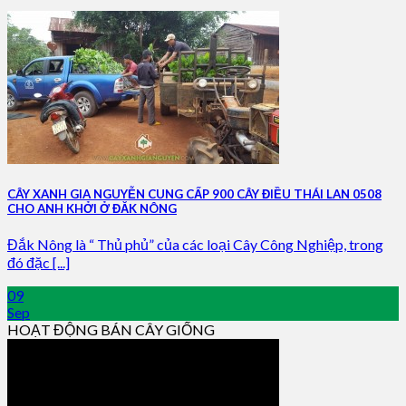
CÂY XANH GIA NGUYỄN CUNG CẤP 900 CÂY ĐIỀU THÁI LAN 0508
CHO ANH KHỞI Ở ĐĂK NÔNG
Đắk Nông là “ Thủ phủ” của các loại Cây Công Nghiệp, trong
đó đặc [...]
09
Sep
HOẠT ĐỘNG BÁN CÂY GIỐNG