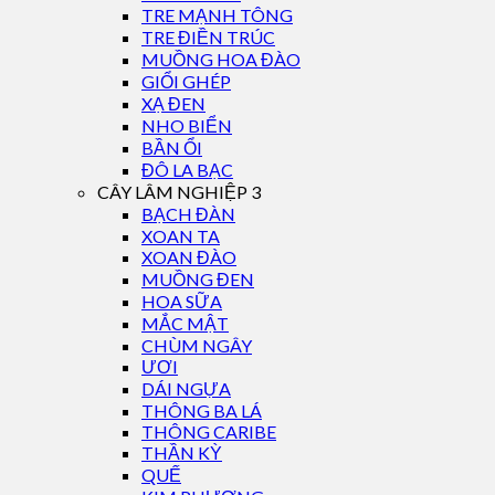
TRE MẠNH TÔNG
TRE ĐIỀN TRÚC
MUỒNG HOA ĐÀO
GIỔI GHÉP
XẠ ĐEN
NHO BIỂN
BẦN ỔI
ĐÔ LA BẠC
CÂY LÂM NGHIỆP 3
BẠCH ĐÀN
XOAN TA
XOAN ĐÀO
MUỒNG ĐEN
HOA SỮA
MẮC MẬT
CHÙM NGÂY
ƯƠI
DÁI NGỰA
THÔNG BA LÁ
THÔNG CARIBE
THẦN KỲ
QUẾ