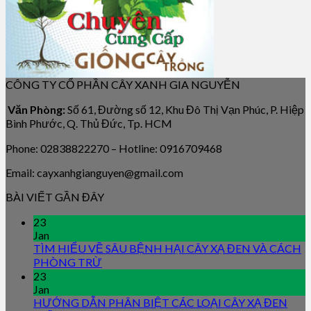
CÔNG TY CỔ PHẦN CÂY XANH GIA NGUYỄN
Văn Phòng:
Số 61, Đường số 12, Khu Đô Thị Vạn Phúc, P. Hiệp
Bình Phước, Q. Thủ Đức, Tp. HCM
Phone: 02838822270 – Hotline: 0916709468
Email: cayxanhgianguyen@gmail.com
BÀI VIẾT GẦN ĐÂY
23
Jan
TÌM HIỂU VỀ SÂU BỆNH HẠI CÂY XẠ ĐEN VÀ CÁCH
PHÒNG TRỪ
23
Jan
HƯỚNG DẪN PHÂN BIỆT CÁC LOẠI CÂY XẠ ĐEN