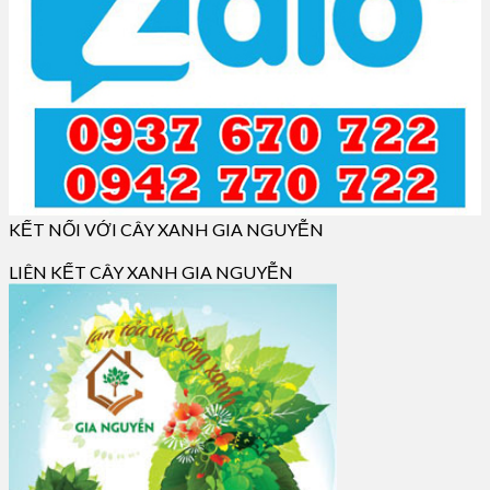
KẾT NỐI VỚI CÂY XANH GIA NGUYỄN
LIÊN KẾT CÂY XANH GIA NGUYỄN