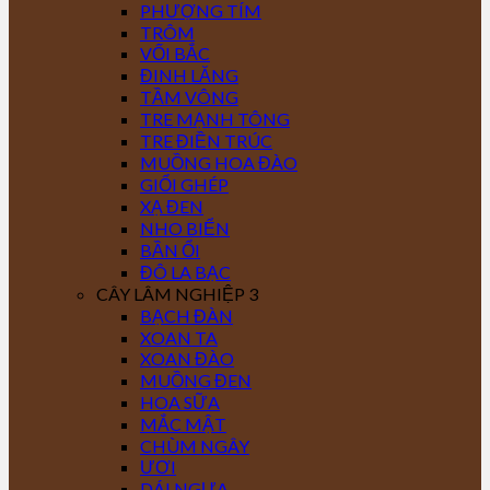
PHƯỢNG TÍM
TRÔM
VỐI BẮC
ĐINH LĂNG
TẦM VÔNG
TRE MẠNH TÔNG
TRE ĐIỀN TRÚC
MUỒNG HOA ĐÀO
GIỔI GHÉP
XẠ ĐEN
NHO BIỂN
BẦN ỔI
ĐÔ LA BẠC
CÂY LÂM NGHIỆP 3
BẠCH ĐÀN
XOAN TA
XOAN ĐÀO
MUỒNG ĐEN
HOA SỮA
MẮC MẬT
CHÙM NGÂY
ƯƠI
DÁI NGỰA