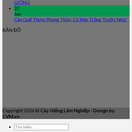
GIỐNG
20
Jan
Cây Quế Thơm Phong Thủy: Có Nên Trồng Trước Nhà?
BẢN ĐỒ
Copyright 2026 ©
Cây Giống Lâm Nghiệp - Design by
CVM.vn