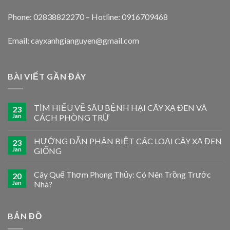
Phone: 02838822270 – Hotline: 0916709468
Email: cayxanhgianguyen@gmail.com
BÀI VIẾT GẦN ĐÂY
TÌM HIỂU VỀ SÂU BỆNH HẠI CÂY XẠ ĐEN VÀ
23
Jan
CÁCH PHÒNG TRỪ
HƯỚNG DẪN PHÂN BIỆT CÁC LOẠI CÂY XẠ ĐEN
23
Jan
GIỐNG
Cây Quế Thơm Phong Thủy: Có Nên Trồng Trước
20
Jan
Nhà?
BẢN ĐỒ