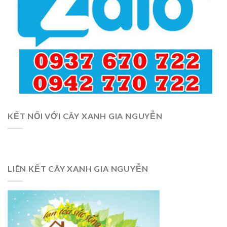
KẾT NỐI VỚI CÂY XANH GIA NGUYỄN
LIÊN KẾT CÂY XANH GIA NGUYỄN