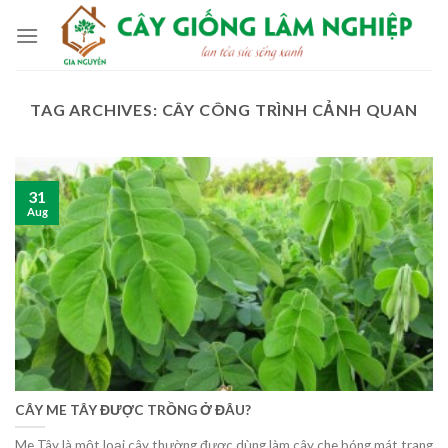
Skip
to
content
TAG ARCHIVES:
CÂY CÔNG TRÌNH CẢNH QUAN
31
Aug
CÂY ME TÂY ĐƯỢC TRỒNG Ở ĐÂU?
Me Tây là một loại cây thường được dùng làm cây che bóng mát trang