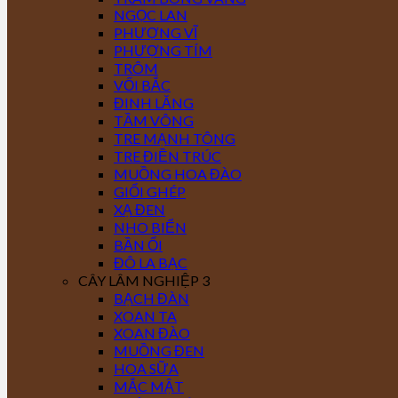
NGỌC LAN
PHƯỢNG VĨ
PHƯỢNG TÍM
TRÔM
VỐI BẮC
ĐINH LĂNG
TẦM VÔNG
TRE MẠNH TÔNG
TRE ĐIỀN TRÚC
MUỒNG HOA ĐÀO
GIỔI GHÉP
XẠ ĐEN
NHO BIỂN
BẦN ỔI
ĐÔ LA BẠC
CÂY LÂM NGHIỆP 3
BẠCH ĐÀN
XOAN TA
XOAN ĐÀO
MUỒNG ĐEN
HOA SỮA
MẮC MẬT