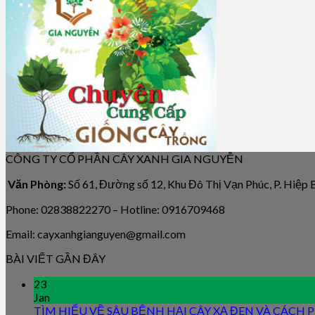
CÔNG TY CỔ PHẦN CÂY XANH GIA NGUYỄN
Văn Phòng:
Số 61, Đường số 12, Khu Đô Thị Vạn Phúc, P. Hiệp
Phone: 02838822270 – Hotline: 0916709468
Email: cayxanhgianguyen@gmail.com
BÀI VIẾT GẦN ĐÂY
23
Jan
TÌM HIỂU VỀ SÂU BỆNH HẠI CÂY XẠ ĐEN VÀ CÁCH