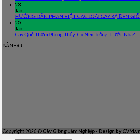
23
Jan
HƯỚNG DẪN PHÂN BIỆT CÁC LOẠI CÂY XẠ ĐEN GI
20
Jan
Cây Quế Thơm Phong Thủy: Có Nên Trồng Trước Nhà?
BẢN ĐỒ
Copyright 2026 ©
Cây Giống Lâm Nghiệp - Design by CVM.v