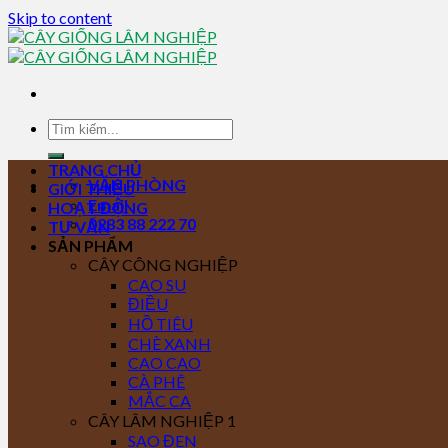
Skip to content
TRANG CHỦ
VĂN PHÒNG
GIỚI THIỆU
Email
HOẠT ĐỘNG
0283 88 222 70
TƯ VẤN
SẢN PHẨM
CÂY CÔNG NGHIỆP
CAO SU
ĐIỀU
HỒ TIÊU
CHÈ XANH
CAO CAO
CÀ PHÊ
MẮC CA
CÂY LÂM NGHIỆP 1
SAO ĐEN