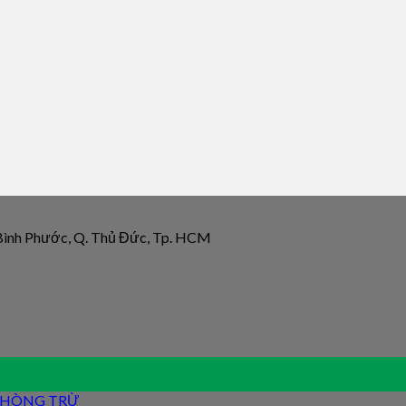
 Bình Phước, Q. Thủ Đức, Tp. HCM
 PHÒNG TRỪ