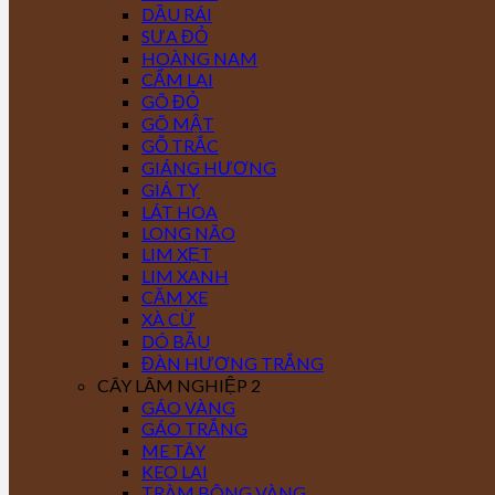
DẦU RÁI
SƯA ĐỎ
HOÀNG NAM
CẨM LAI
GÕ ĐỎ
GÕ MẬT
GỖ TRẮC
GIÁNG HƯƠNG
GIÁ TỴ
LÁT HOA
LONG NÃO
LIM XẸT
LIM XANH
CĂM XE
XÀ CỪ
DÓ BẦU
ĐÀN HƯƠNG TRẮNG
CÂY LÂM NGHIỆP 2
GÁO VÀNG
GÁO TRẮNG
ME TÂY
KEO LAI
TRÀM BÔNG VÀNG