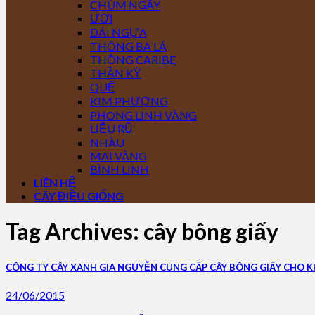
CHÙM NGÂY
ƯƠI
DÁI NGỰA
THÔNG BA LÁ
THÔNG CARIBE
THẦN KỲ
QUẾ
KIM PHƯỢNG
PHONG LINH VÀNG
LIỄU RŨ
NHÀU
MAI VÀNG
BÌNH LINH
LIÊN HỆ
CÂY ĐIỀU GIỐNG
Tag Archives:
cây bông giấy
CÔNG TY CÂY XANH GIA NGUYỄN CUNG CẤP CÂY BÔNG GIẤY CHO 
24/06/2015