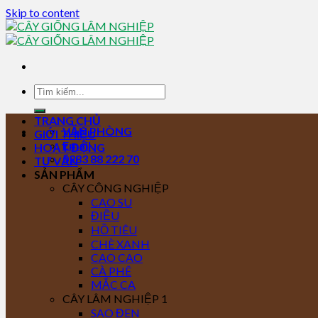
Skip to content
TRANG CHỦ
VĂN PHÒNG
GIỚI THIỆU
Email
HOẠT ĐỘNG
0283 88 222 70
TƯ VẤN
SẢN PHẨM
CÂY CÔNG NGHIỆP
CAO SU
ĐIỀU
HỒ TIÊU
CHÈ XANH
CAO CAO
CÀ PHÊ
MẮC CA
CÂY LÂM NGHIỆP 1
SAO ĐEN