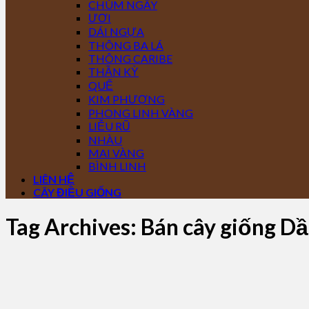
CHÙM NGÂY
ƯƠI
DÁI NGỰA
THÔNG BA LÁ
THÔNG CARIBE
THẦN KỲ
QUẾ
KIM PHƯỢNG
PHONG LINH VÀNG
LIỄU RŨ
NHÀU
MAI VÀNG
BÌNH LINH
LIÊN HỆ
CÂY ĐIỀU GIỐNG
Tag Archives:
Bán cây giống Dầ