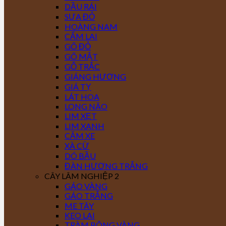
DẦU RÁI
SƯA ĐỎ
HOÀNG NAM
CẨM LAI
GÕ ĐỎ
GÕ MẬT
GỖ TRẮC
GIÁNG HƯƠNG
GIÁ TỴ
LÁT HOA
LONG NÃO
LIM XẸT
LIM XANH
CĂM XE
XÀ CỪ
DÓ BẦU
ĐÀN HƯƠNG TRẮNG
CÂY LÂM NGHIỆP 2
GÁO VÀNG
GÁO TRẮNG
ME TÂY
KEO LAI
TRÀM BÔNG VÀNG