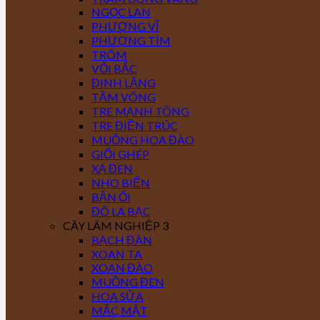
NGỌC LAN
PHƯỢNG VĨ
PHƯỢNG TÍM
TRÔM
VỐI BẮC
ĐINH LĂNG
TẦM VÔNG
TRE MẠNH TÔNG
TRE ĐIỀN TRÚC
MUỒNG HOA ĐÀO
GIỔI GHÉP
XẠ ĐEN
NHO BIỂN
BẦN ỔI
ĐÔ LA BẠC
CÂY LÂM NGHIỆP 3
BẠCH ĐÀN
XOAN TA
XOAN ĐÀO
MUỒNG ĐEN
HOA SỮA
MẮC MẬT