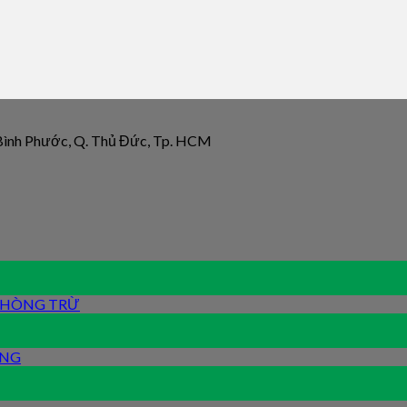
 Bình Phước, Q. Thủ Đức, Tp. HCM
 PHÒNG TRỪ
ỐNG