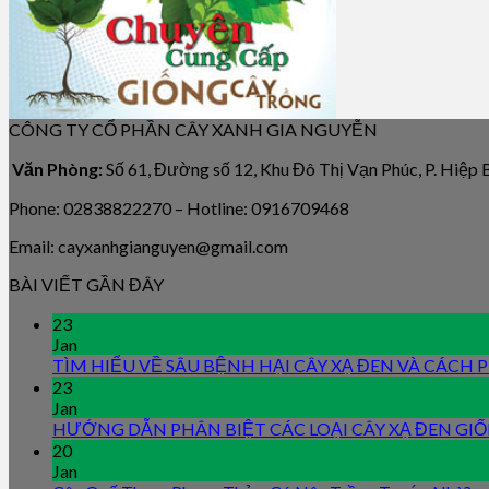
CÔNG TY CỔ PHẦN CÂY XANH GIA NGUYỄN
Văn Phòng:
Số 61, Đường số 12, Khu Đô Thị Vạn Phúc, P. Hiệp
Phone: 02838822270 – Hotline: 0916709468
Email: cayxanhgianguyen@gmail.com
BÀI VIẾT GẦN ĐÂY
23
Jan
TÌM HIỂU VỀ SÂU BỆNH HẠI CÂY XẠ ĐEN VÀ CÁCH
23
Jan
HƯỚNG DẪN PHÂN BIỆT CÁC LOẠI CÂY XẠ ĐEN GI
20
Jan